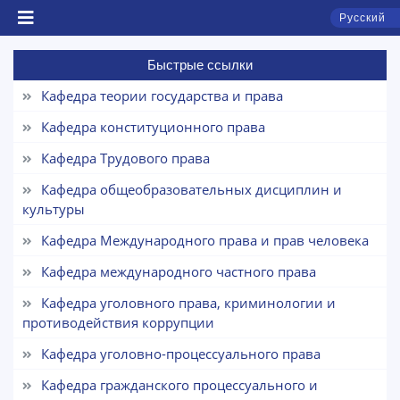
Русский
Быстрые ссылки
Кафедра теории государства и права
Кафедра конституционного права
Кафедра Трудового права
Кафедра общеобразовательных дисциплин и
Чат приёмной комиссии ТГЮУ
культуры
Онлайн
Кафедра Международного права и прав человека
Здравствуйте! Добро пожаловать в чат приёмной
Кафедра международного частного права
комиссии ТГЮУ.
Кафедра уголовного права, криминологии и
противодействия коррупции
Оставляйте здесь свои обращения по
вопросам приёма.
Кафедра уголовно-процессуального права
Кафедра гражданского процессуального и
Выберите тему — затем появятся