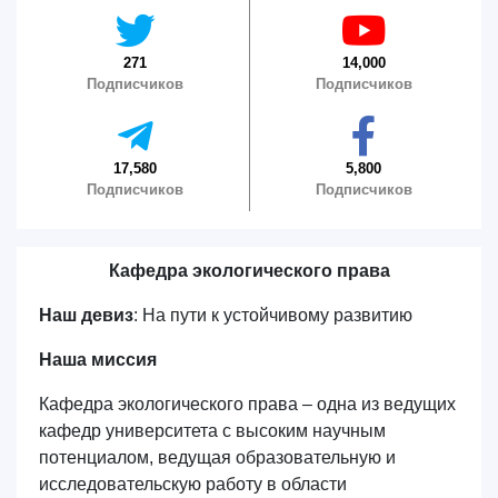
271
14,000
Подписчиков
Подписчиков
17,580
5,800
Подписчиков
Подписчиков
Кафедра экологического права
Ваше имя и фамилия
Наш девиз
: На пути к устойчивому развитию
Наша миссия
Ваш номер телефона
Кафедра экологического права – одна из ведущих
кафедр университета с высоким научным
Почта
потенциалом, ведущая образовательную и
исследовательскую работу в области
отправить