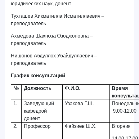
юридических наук, доцент
Тухташев Хикматилла Исматиллаевич –
преподаватель
Ахмедова Шахноза Озоджоновна –
преподаватель
Нишонов Абдуллох Убайдуллаевич –
преподаватель
График консультаций
№
Должность
Ф.И.О.
Время
консульта
1.
Заведующий
Узакова Г.Ш.
Понедельн
кафедрой
9.00-12.00
доцент
2.
Профессор
Файзиев Ш.Х.
Вторник
14.00-17.00