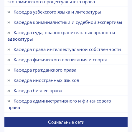
экономического процессуального права
конкретные вопросы:
Кафедра узбекского языка и литературы
1. Документы (бакалавр) (5)
2. Документы (магистр) (4)
Кафедра криминалистики и судебной экспертизы
3. Собеседование (бакалавр) (8)
4. Собеседование (магистр) (5)
Кафедра суда, правоохранительных органов и
5. Стоимость обучения (2)
6. Онлайн-заявки (15)
адвокатуры
8. Квота (бакалавриат) (1)
9. Квота (магистратура) (1)
Кафедра права интеллектуальной собственности
✉️ Написать администратору
Кафедра физического воспитания и спорта
Кафедра гражданского права
Кафедра иностранных языков
Кафедра бизнес-права
Кафедра административного и финансового
права
Социальные сети