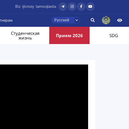
Biz ijtimoiy tarmoqlarda:
тнерам
Русский
Студенческая
Прием 2026
SDG
жизнь