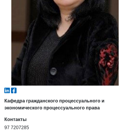
4. Собеседование (магистр) (5)
5. Стоимость обучения (2)
6. Онлайн-заявки (15)
7. Колл-центр (4)
8. Квота (бакалавриат) (1)
9. Квота (магистратура) (1)
✉️ Написать администратору
Кафедра гражданского процессуального и
экономического процессуального права
Контакты
97 7207285