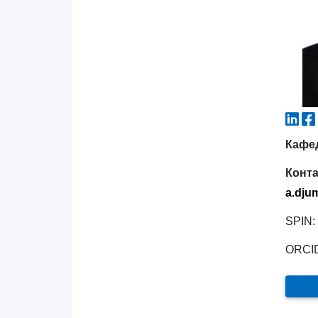
Кафед
Конт
a
.
dju
SPIN:
ORCI