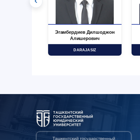
‹
 Маъруфжон
Эгамбердиев Дилшоджон
минович
Алишерович
HD
DARAJASIZ
Ташкентский государственный