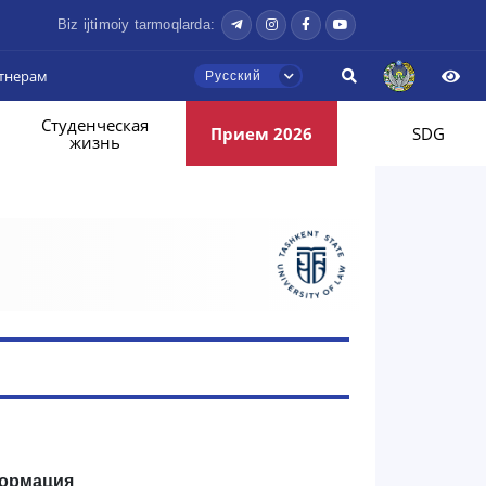
Biz ijtimoiy tarmoqlarda:
тнерам
Русский
Студенческая
Прием 2026
SDG
жизнь
ормация