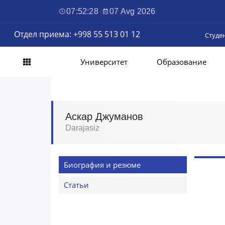
07:52:29
·
07 Avg 2026
Отдел приема: +998 55 513 01 12
Студе
Университет
Образование
Аскар Джуманов
Darajasiz
Биография и резюме
Статьи