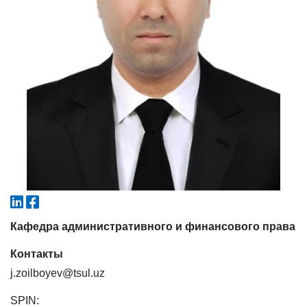
6. Онлайн-заявки (15)
7. Колл-центр (4)
8. Квота (бакалавриат) (1)
9. Квота (магистратура) (1)
✉️ Написать администратору
Кафедра административного и финансового права
Контакты
j.zoilboyev@tsul.uz
SPIN: