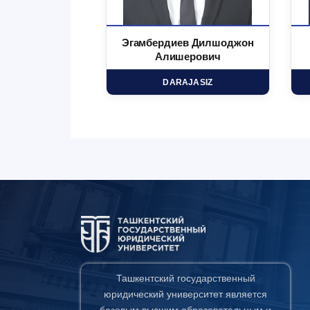
 Маъруфжон
Эгамбердиев Дилшоджон
минович
Алишерович
HD
DARAJASIZ
Ташкентский государственный
юридический университет является
базовым высшим образовательным и