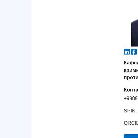
Кафед
крим
прот
Конт
+9989
SPIN:
ORCI