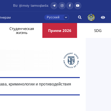
Biz ijtimoiy tarmoqlarda:
тнерам
Русский
Студенческая
Прием 2026
SDG
жизнь
ава, криминологии и противодействия