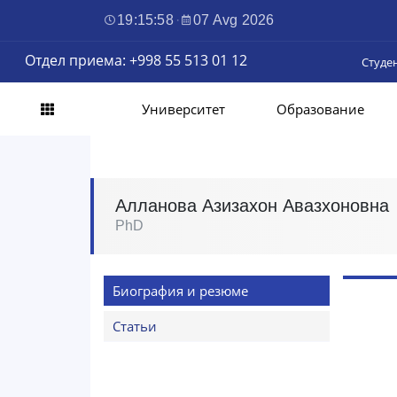
19:15:59
·
07 Avg 2026
Отдел приема: +998 55 513 01 12
Студе
Университет
Образование
Алланова Азизахон Авазхоновна
PhD
Биография и резюме
Статьи