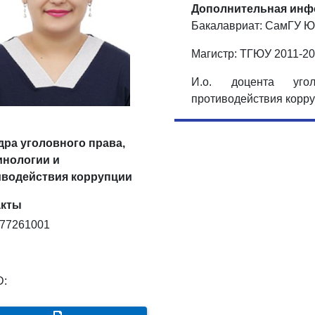
Дополнительная инф
Бакалавриат: СамГУ Ю
Магистр: ТГЮУ 2011-201
И.о. доцента уго
противодействия корру
ра уголовного права,
инологии и
иводействия коррупции
акты
77261001
D: