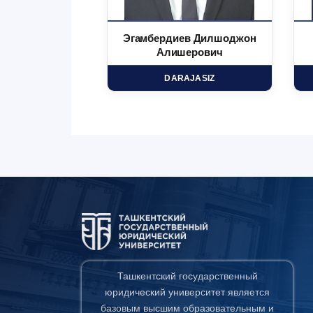
 Маъруфжон
Эгамбердиев Дилшоджон
минович
Алишерович
HD
DARAJASIZ
Ташкентский государственный
юридический университет является
базовым высшим образовательным и