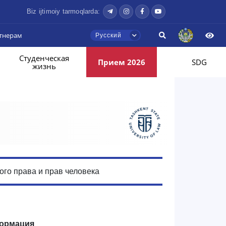
Biz ijtimoiy tarmoqlarda:
тнерам
Русский
Студенческая
Прием 2026
SDG
жизнь
го права и прав человека
ормация