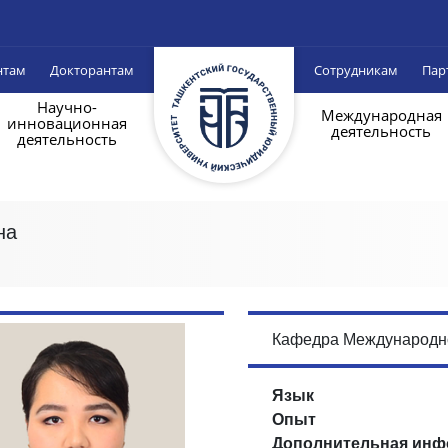
нтам
Докторантам
Сотрудникам
Пар
Научно-
Международная
инновационная
деятельность
деятельность
на
Кафедра Международно
Язык
Опыт
Дополнительная инф