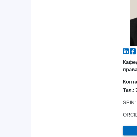
Кафе
права
Конт
Тел.:
7
SPIN:
ORCI