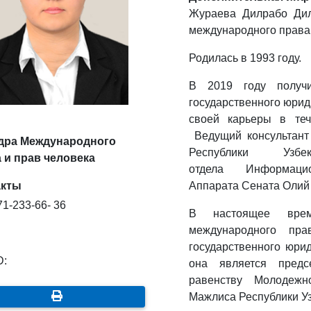
Жураева Дилрабо Дил
международного права 
Родилась в 1993 году.
В 2019 году получи
государственного юрид
своей карьеры в те
Ведущий консультант
дра Международного
Республики Узбе
 и прав человека
отдела Информацио
акты
Аппарата Сената Олий
1-233-66- 36
В настоящее вре
международного пра
государственного юри
D:
она является предс
равенству Молодеж
Мажлиса Республики Уз