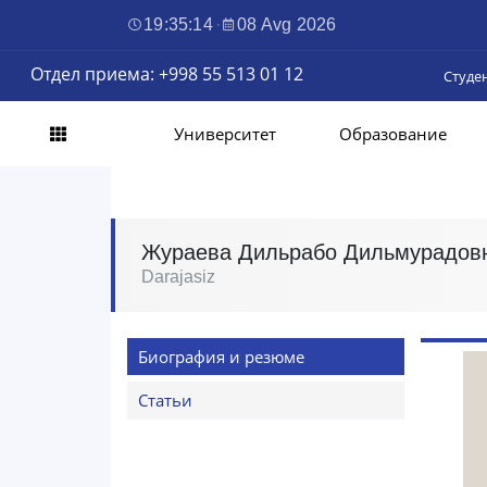
19:35:15
·
08 Avg 2026
Отдел приема: +998 55 513 01 12
Студе
Университет
Образование
Жураева Дильрабо Дильмурадов
Darajasiz
Биография и резюме
Статьи