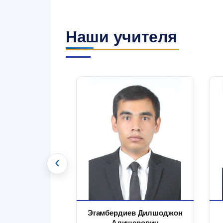
Наши учителя
‹
 Маъруфжон
Эгамбердиев Дилшоджон