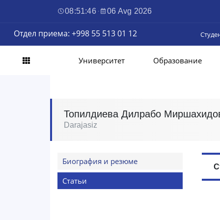
08:51:47
·
06 Avg 2026
Отдел приема: +998 55 513 01 12
Студе
Университет
Образование
Топилдиева Дилрабо Миршахидо
Darajasiz
Биография и резюме
С
Статьи