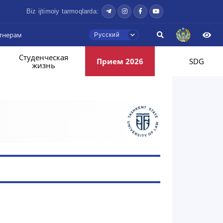
Biz ijtimoiy tarmoqlarda:
тнерам
Русский
Студенческая
Прием 2026
SDG
жизнь