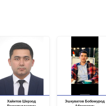
Хайитов Шерзод
Эшкуватов Бобомурод