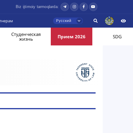
Biz ijtimoiy tarmoqlarda:
тнерам
Русский
Студенческая
Прием 2026
SDG
жизнь