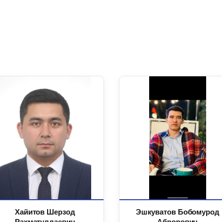
Хайитов Шерзод
Эшкуватов Бобомурод