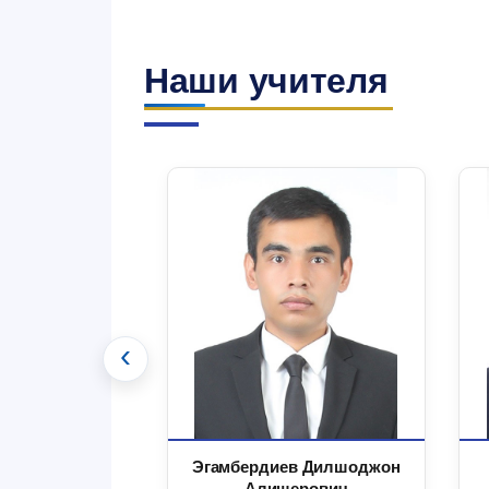
Наши учителя
‹
 Маъруфжон
Эгамбердиев Дилшоджон