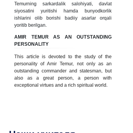
Temurning sarkardalik salohiyati, davlat
6. Онлайн-заявки (15)
7. Колл-центр (4)
siyosatini yuritishi hamda bunyodkorlik
8. Квота (бакалавриат) (1)
9. Квота (магистратура) (1)
ishlarini olib borishi badiiy asarlar orqali
yoritib berilgan.
✉️ Написать администратору
AMIR TEMUR AS AN OUTSTANDING
PERSONALITY
This article is devoted to the study of the
personality of Amir Temur, not only as an
outstanding commander and statesman, but
also as a great person, a person with
exceptional virtues and a rich spiritual world.