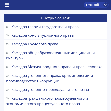
Русский
Быстрые ссылки
Кафедра теории государства и права
Кафедра конституционного права
Кафедра Трудового права
Кафедра общеобразовательных дисциплин и
культуры
Чат приёмной комиссии ТГЮУ
Кафедра Международного права и прав человека
Онлайн
Кафедра уголовного права, криминологии и
противодействия коррупции
Здравствуйте! Добро пожаловать в чат приёмной
комиссии ТГЮУ.
Кафедра уголовно-процессуального права
Кафедра гражданского процессуального и
Оставляйте здесь свои обращения по
экономического процессуального права
вопросам приёма.