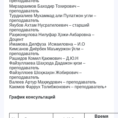
преподаватель
Мирзараимов Баходир Тохирович –
преподаватель
Турдиалиев Мухаммад али Пулатжон угли –
преподаватель
Якубов Ахтам Нусратилоевич – старший
преподаватель
Раҳмонқулова Нилуфар Ҳожи-Акбаровна
–
Доцент
Имамова Дилфуза Исмаиловна
–
И
.
O
Кимсанов Диёрбек Маъмуржон ўғли
–
преподаватель
Рашидов Комил Қаюмович
–
Д.Ю.Н
Файзуллаева Шаҳзода Дадажон қизи
–
преподаватель
Файзуллоев Шоҳжаҳон Жобирович
–
преподаватель
Валеев Артур Маҳмудович
– преподаватель
Каюмов Фаррух Толибжонович
– преподаватель+
График консультаций
Время