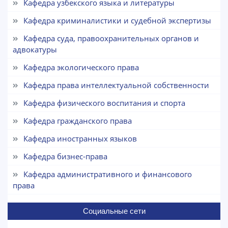
Кафедра узбекского языка и литературы
Выберите тему — затем появятся
Кафедра криминалистики и судебной экспертизы
конкретные вопросы:
Кафедра суда, правоохранительных органов и
1. Документы (бакалавр) (5)
2. Документы (магистр) (4)
адвокатуры
3. Собеседование (бакалавр) (8)
4. Собеседование (магистр) (5)
Кафедра экологического права
5. Стоимость обучения (2)
6. Онлайн-заявки (15)
Кафедра права интеллектуальной собственности
8. Квота (бакалавриат) (1)
9. Квота (магистратура) (1)
Кафедра физического воспитания и спорта
✉️ Написать администратору
Кафедра гражданского права
Кафедра иностранных языков
Кафедра бизнес-права
Кафедра административного и финансового
права
Социальные сети