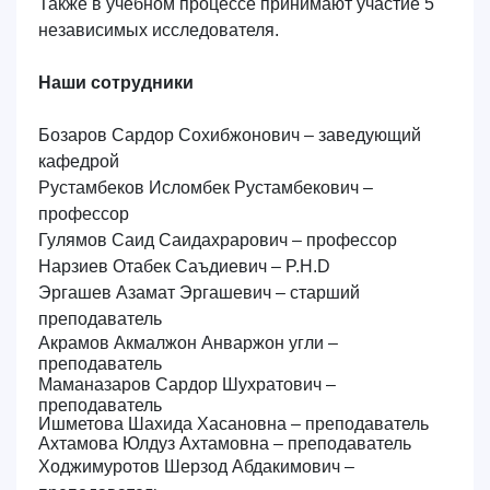
Также в учебном процессе принимают участие 5
независимых исследователя.
Наши сотрудники
Бозаров Сардор Сохибжонович – заведующий
кафедрой
Рустамбеков Исломбек Рустамбекович
–
профессор
Гулямов Саид Саидахрарович
– профессор
Нарзиев Отабек Саъдиевич –
P.H.D
Эргашев Азамат Эргашевич – старший
преподаватель
Акрамов Акмалжон Анваржон угли –
преподаватель
Маманазаров Сардор Шухратович –
преподаватель
Ишметова Шахида Хасановна – преподаватель
Ахтамова Юлдуз Ахтамовна – преподаватель
Ходжимуротов Шерзод Абдакимович –