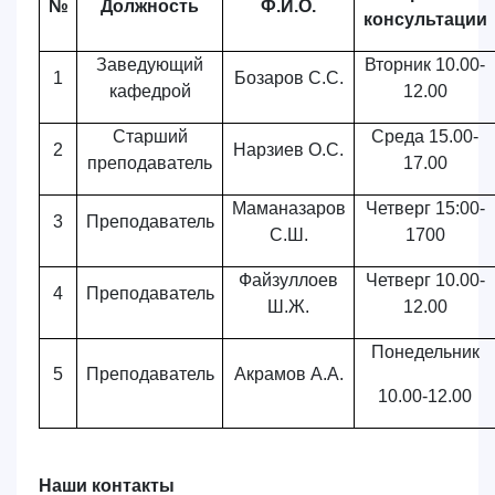
№
Должность
Ф.И.О.
консультации
Заведующий
Вторник 10.00-
1
Бозаров С.С.
кафедрой
12.00
Старший
Среда 15.00-
2
Нарзиев
О
.С.
преподаватель
17.00
Маманазаров
Четверг
15:00-
3
Преподаватель
С.Ш.
1700
Файзуллоев
Четверг 10.00-
4
Преподаватель
Ш
.
Ж
.
12.00
Понедельник
5
Преподаватель
Акрамов А.А.
10.00-12.00
Наши контакты