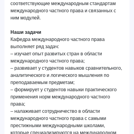
соответствующие международным стандартам
международного частного права и связанных с
ним модулей.
Наши задачи
Кафедра международного частного права
выполняет ряд задач:
– изучает опыт развитых стран в области
международного частного права;
– развивает у студентов навыков сравнительного,
аналитического и логического мышления по
преподаваемым предметам;
– формирует у студентов навыки практического
Ваше имя и фамилия
применения норм международного частного
права;
– налаживает сотрудничество в области
Ваш номер телефона
международного частного права с самыми
престижными международными школами,
Почта
которые специализируются на международном