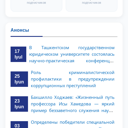
подписчиков
подписчиков
Анонсы
В Ташкентском государственном
17
юридическом университете состоялась
Iyul
научно-практическая конференция
магистрантов
Роль криминалистической
25
профилактики в предупреждении
Iyun
коррупционных преступлений
Бахшилло Ходжаев: «Жизненный путь
23
профессора Исы Хамедова — яркий
Iyun
пример беззаветного служения науке,
Родине и воспитанию молодого
Определены победители специальной
поколения»
03