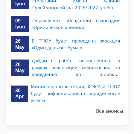
стипендии имени Хадичи
Iyun
Сулеймановой на 2026/2027 учебный
год
Определены обладатели стипендии
09
Iyun
Юридической клиники
В ТГЮУ будет проведена экоакция
26
May
«Один день без бумаг»
Дайджест работ, выполненных в
26
рамках реализации медиа-плана по
May
доведению до широкой
общественности сути и содержания
Министерство юстиции, KOICA и ТГЮУ
задач, определённых в Послании
30
будут цифровизировать юридические
Президента Республики Узбекистан
Apr
услуги
Шавкат Мирзиёев Олий Мажлису и
народу Узбекистана
Все анонсы