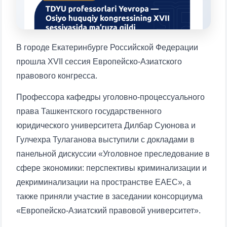
1. Документы (бакалавр) (5)
2. Документы (магистр) (4)
3. Собеседование (бакалавр) (8)
4. Собеседование (магистр) (5)
5. Стоимость обучения (2)
В городе Екатеринбурге Российской Федерации
6. Онлайн-заявки (15)
7. Колл-центр (4)
прошла XVII сессия Европейско-Азиатского
правового конгресса.
8. Квота (бакалавриат) (1)
9. Квота (магистратура) (1)
✉️ Написать администратору
Профессора кафедры уголовно-процессуального
права Ташкентского государственного
юридического университета Дилбар Суюнова и
Гулчехра Тулаганова выступили с докладами в
Ваше имя и фамилия
панельной дискуссии «Уголовное преследование в
Ваш номер телефона
сфере экономики: перспективы криминализации и
декриминализации на пространстве ЕАЕС», а
Почта
также приняли участие в заседании консорциума
«Европейско-Азиатский правовой университет».
отправить