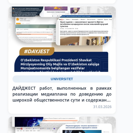
Республики Узбекистан Шавката Мирзиёева
Олий Мажлису и народу Узбекистана
UNIVERSITET
ДАЙДЖЕСТ работ, выполненных в рамках
реализации медиаплана по доведению до
широкой общественности сути и содержания
задач, обозначенных в Послании Президента
31.03.2026
Республики Узбекистан Шавката Мирзиёева
Олий Мажлису и народу Узбекистана