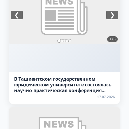
конкретные вопросы:
❮
❯
1. Документы (бакалавр) (5)
2. Документы (магистр) (4)
3. Собеседование (бакалавр) (8)
4. Собеседование (магистр) (5)
5. Стоимость обучения (2)
1 / 5
6. Онлайн-заявки (15)
7. Колл-центр (4)
8. Квота (бакалавриат) (1)
9. Квота (магистратура) (1)
✉️ Написать администратору
В Ташкентском государственном
юридическом университете состоялась
научно-практическая конференция
магистрантов
17.07.2026