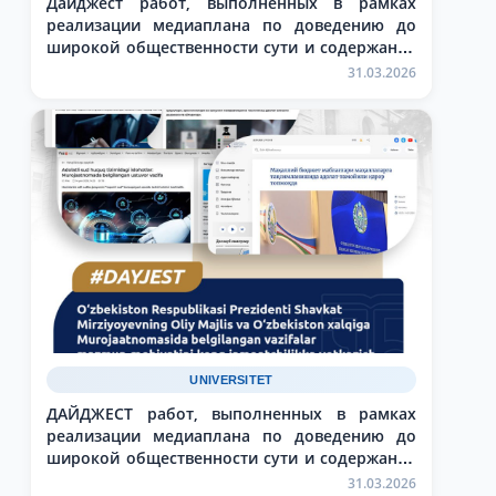
Дайджест работ, выполненных в рамках
реализации медиаплана по доведению до
широкой общественности сути и содержания
задач, обозначенных в Послании Президента
31.03.2026
Республики Узбекистан Шавката Мирзиёева
Олий Мажлису и народу Узбекистана
UNIVERSITET
ДАЙДЖЕСТ работ, выполненных в рамках
реализации медиаплана по доведению до
широкой общественности сути и содержания
задач, обозначенных в Послании Президента
31.03.2026