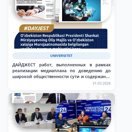
UNIVERSITET
ДАЙДЖЕСТ работ, выполненных в рамках
реализации медиаплана по доведению до
широкой общественности сути и содержания
задач, обозначенных в Послании Президента
31.03.2026
Республики Узбекистан Шавката Мирзиёева
Олий Мажлису и народу Узбекистана