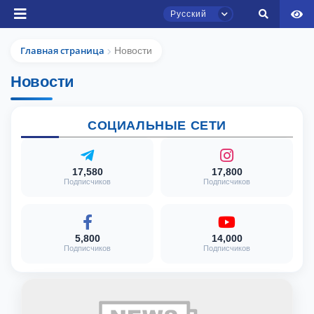
Русский
Главная страница
Новости
Новости
СОЦИАЛЬНЫЕ СЕТИ
Чат приёмной комиссии ТГЮУ
Онлайн
17,580
17,800
Подписчиков
Подписчиков
Здравствуйте! Добро пожаловать в чат
приёмной комиссии ТГЮУ.
5,800
14,000
Подписчиков
Подписчиков
Оставляйте здесь свои обращения по
вопросам приёма.
Выберите тему — затем появятся