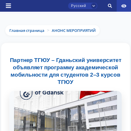
Русский
Главная страница
АНОНС МЕРОПРИЯТИЙ
>
Чат приёмной комиссии ТГЮУ
Партнер ТГЮУ – Гданьский университет
Онлайн
объявляет программу академической
мобильности для студентов 2–3 курсов
Здравствуйте! Добро пожаловать в чат
ТГЮУ
приёмной комиссии ТГЮУ.
Оставляйте здесь свои обращения по
вопросам приёма.
Выберите тему — затем появятся
конкретные вопросы: