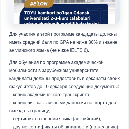
1. Документы (бакалавр) (5)
2. Документы (магистр) (4)
3. Собеседование (бакалавр) (8)
4. Собеседование (магистр) (5)
5. Стоимость обучения (2)
Для участия в этой программе кандидаты должны
6. Онлайн-заявки (15)
7. Колл-центр (4)
иметь средний балл по GPA не ниже 80% и знание
8. Квота (бакалавриат) (1)
9. Квота (магистратура) (1)
английского языка (не ниже IELTS 6).
✉️ Написать администратору
Для обучения по программе академической
мобильности в зарубежном университете,
кандидаты должны предоставить в деканаты своих
факультетов до 10 декабря следующие документы:
– копию академического транскрипта;
– копию листка с личными данными паспорта для
выезда за границу;
– сертификат о знании языка (английский);
Ваше имя и фамилия
– другие сертификаты об активности (по желанию);