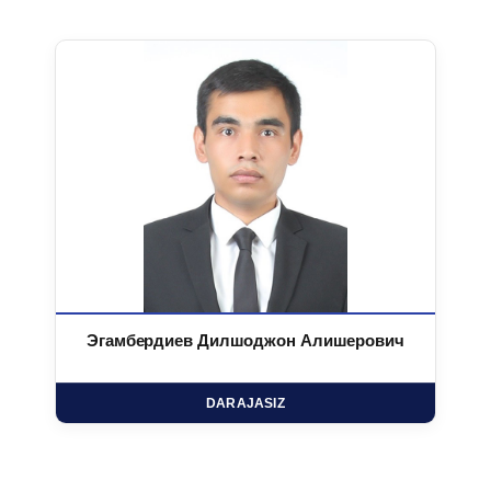
Эгамбердиев Дилшоджон Алишерович
DARAJASIZ