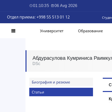
01:10:36
·
06 Avg 2026
Отдел приема: +998 55 513 01 12
Студе
Университет
Образование
Абдурасулова Кумриниса Раимку
DSc
Биография и резюме
С
Статьи
К