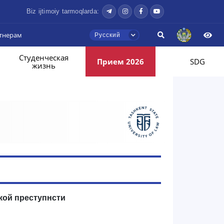
Biz ijtimoiy tarmoqlarda:
тнерам
Русский
Студенческая
Прием 2026
SDG
жизнь
кой преступнсти