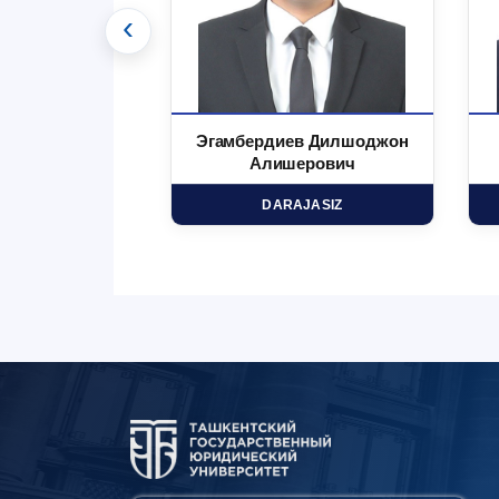
‹
 Маъруфжон
Эгамбердиев Дилшоджон
минович
Алишерович
HD
DARAJASIZ