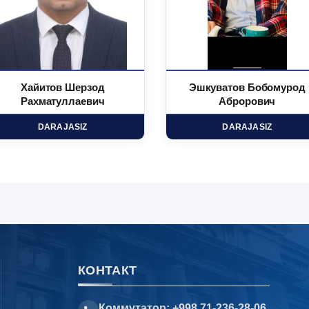
Хайитов Шерзод
Эшкуватов Бобомурод
Рахматуллаевич
Аброрович
DARAJASIZ
DARAJASIZ
КОНТАКТ
Коммутатор: +998 71-236-28-06