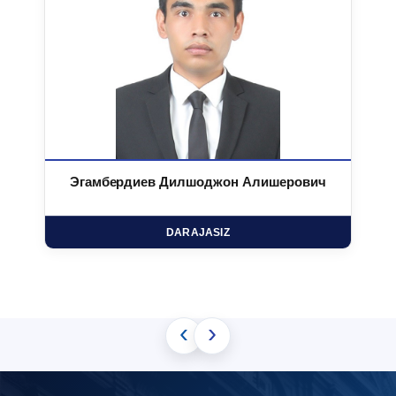
Эгамбердиев Дилшоджон Алишерович
DARAJASIZ
‹
›