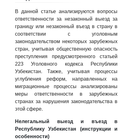
4. Собеседование (магистр) (5)
5. Стоимость обучения (2)
6. Онлайн-заявки (15)
7. Колл-центр (4)
В данной статье анализируются вопросы
ответственности за незаконный выезд за
8. Квота (бакалавриат) (1)
9. Квота (магистратура) (1)
границу или незаконный въезд в страну в
✉️ Написать администратору
соответствии с уголовным
законодательством некоторых зарубежных
стран, учитывая общественную опасность
преступления предусмотренного статьей
223 Уголовного кодекса Республики
Узбекистан. Также, учитывая процессы
углубления реформ, направленных на
миграционные процессы анализированы
меры ответственности в зарубежных
странах за нарушения законодательства в
этой сфере.
Нелегальный выезд и въезд в
Республику Узбекистан (инструкции и
особенности)