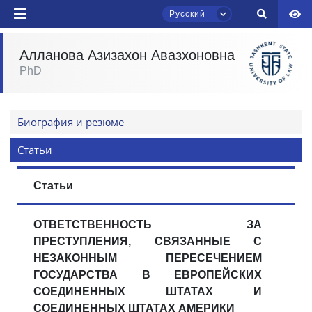
Русский
Алланова Азизахон Авазхоновна
PhD
Чат приёмной комиссии ТГЮУ
Онлайн
Биография и резюме
Здравствуйте! Добро пожаловать в чат
приёмной комиссии ТГЮУ.
Статьи
Оставляйте здесь свои обращения по
вопросам приёма.
Статьи
Выберите тему — затем появятся
ОТВЕТСТВЕННОСТЬ ЗА
конкретные вопросы:
ПРЕСТУПЛЕНИЯ, СВЯЗАННЫЕ С
НЕЗАКОННЫМ ПЕРЕСЕЧЕНИЕМ
1. Документы (бакалавр) (5)
2. Документы (магистр) (4)
ГОСУДАРСТВА В ЕВРОПЕЙСКИХ
3. Собеседование (бакалавр) (8)
СОЕДИНЕННЫХ ШТАТАХ И
СОЕДИНЕННЫХ ШТАТАХ АМЕРИКИ