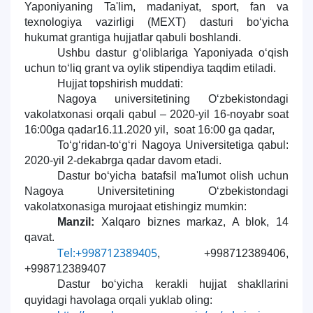
Yaponiyaning Ta'lim, madaniyat, sport, fan va
7. Call-center (4)
8. Bakalavriat kvotasi (3)
texnologiya vazirligi (MEXT) dasturi bo‘yicha
hukumat grantiga hujjatlar qabuli boshlandi.
9. Magistratura kvotasi (4)
✉️ Adminga yozish
Ushbu dastur g‘oliblariga Yaponiyada o‘qish
uchun to‘liq grant va oylik stipendiya taqdim etiladi.
Hujjat topshirish muddati:
Nagoya universitetining O‘zbekistondagi
vakolatxonasi orqali qabul – 2020-yil 16-noyabr soat
16:00ga qadar16.11.2020 yil, soat 16:00 ga qadar,
To‘g‘ridan-to‘g‘ri Nagoya Universitetiga qabul:
2020-yil 2-dekabrga qadar davom etadi.
Dastur bo‘yicha batafsil ma'lumot olish uchun
Nagoya Universitetining O‘zbekistondagi
vakolatxonasiga murojaat etishingiz mumkin:
Manzil:
Xalqaro biznes markaz, A blok, 14
qavat.
Tel:+998712389405
, +998712389406,
+998712389407
Dastur bo‘yicha kerakli hujjat shakllarini
quyidagi havolaga orqali yuklab oling: