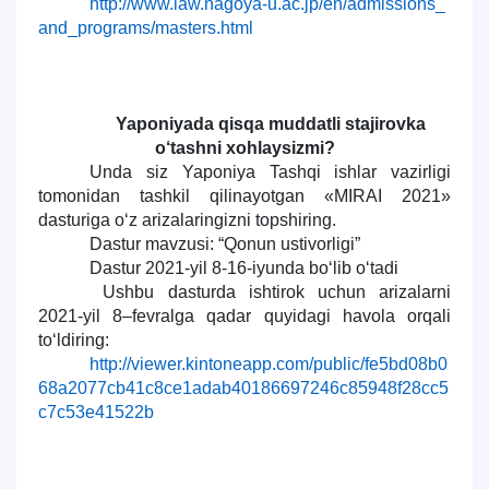
http://www.law.nagoya-u.ac.jp/en/admissions_
and_programs/masters.html
Yaponiyada qisqa muddatli stajirovka
o‘tashni xohlaysizmi?
Unda siz Yaponiya Tashqi ishlar vazirligi
tomonidan tashkil qilinayotgan «MIRAI 2021»
dasturiga o‘z arizalaringizni topshiring.
Dastur mavzusi: “Qonun ustivorligi”
Dastur 2021-yil 8-16-iyunda bo‘lib o‘tadi
Ushbu dasturda ishtirok uchun arizalarni
2021-yil 8–fevralga qadar quyidagi havola orqali
to‘ldiring:
http://viewer.kintoneapp.com/public/fe5bd08b0
68a2077cb41c8ce1adab40186697246c85948f28cc5
c7c53e41522b