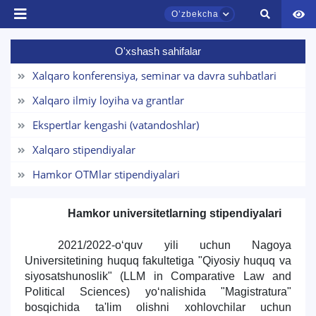
Oʼzbekcha
O'xshash sahifalar
TDYU qabul murojaatlari chati
Xalqaro konferensiya, seminar va davra suhbatlari
Onlayn
Xalqaro ilmiy loyiha va grantlar
Assalomu alaykum! TDYU qabul murojaatlari
Ekspertlar kengashi (vatandoshlar)
chatiga xush kelibsiz.
Xalqaro stipendiyalar
Qabul bo'yicha murojaatlaringizni ushbu
Hamkor OTMlar stipendiyalari
chatda qoldiring.
Hamkor universitetlarning stipendiyalari
Mavzuni tanlang — keyin shu mavzudagi aniq
savollar chiqadi:
2021/2022-o‘quv yili uchun Nagoya
Universitetining huquq fakultetiga "Qiyosiy huquq va
1. Hujjatlar (bakalavr) (5)
2. Hujjatlar (magistr) (4)
siyosatshunoslik" (LLM in Comparative Law and
3. Suhbat (bakalavr) (8)
4. Suhbat (magistr) (5)
Political Sciences) yo‘nalishida "Magistratura"
bosqichida ta'lim olishni xohlovchilar uchun
5. To'lov-kontrakt (2)
6. Elektron ariza (16)