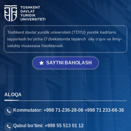
Toshkent davlat yuridik universiteti (TDYU) yuridik kadrlarni
tayyorlash bo‘yicha O‘zbekistonda tayanch oliy o‘quv va ilmiy-
uslubiy muassasa hisoblanadi.
SAYTNI BAHOLASH
ALOQA
Kommutator: +998 71-236-28-06 +998 71 233-66-36
Qabul bo‘limi: +998 55 513 01 12