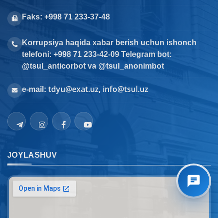
Faks: +998 71 233-37-48
Korrupsiya haqida xabar berish uchun ishonch
telefoni: +998 71 233-42-09 Telegram bot:
@tsul_anticorbot va @tsul_anonimbot
tdyu@exat.uz, info@tsul.uz
e-mail:
JOYLASHUV