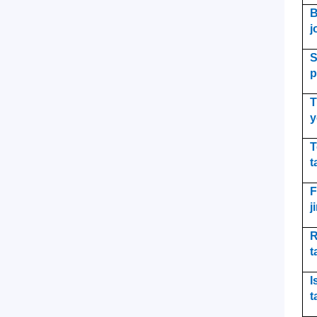
B
j
S
p
T
y
T
t
F
j
R
t
I
t