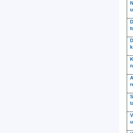
N
u
D
t
D
k
K
n
A
r
S
t
V
u