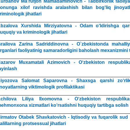
urbanov Ma’rufjon Mamadaminovich - Tadbirkorlik faoliyat
onunga xilof ravishda aralashish bilan bog‘liq jinoyat
riminologik jihatlari
bzalοva Xurshida Mirziyatοvna - Οdam o‘ldirishga qars
uquqiy va kriminοlοgik jihatlari
srailova Zarina Sadriddinovna - O`zbekistonda mahalliy 
rganlari faoliyatinig samaradorligini baholash mexanizmini 
azarov Muxamatali Azimovich - O‘zbekiston respublik
ayinlash
iyozova Salomat Saparovna - Shaxsga qarshi zo‘rlik 
inoyatlarning viktimologik profilaktikasi
chilova Liliya Ilxomovna - O‘zbekiston respublika
ehmonxona xizmatlari ko‘rsatishni huquqiy tartibga solis
irmatov Otabek Shavkatovich - Iqtisodiy va fuqarolik sud i
alillarning protsessual jihatlari