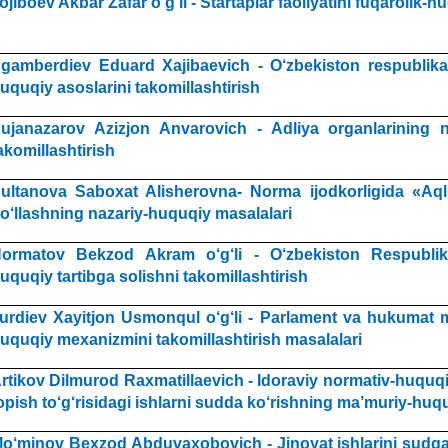
ojiboev Akbar Zafar o‘g‘li - Startaplar faoliyatini fuqarolik-h
gamberdiev Eduard Xajibaevich - O‘zbekiston respublika
uquqiy asoslarini takomillashtirish
ujanazarov Azizjon Anvarovich - Adliya organlarining no
akomillashtirish
ultanova Saboxat Alisherovna- Norma ijodkorligida «Aqll
o‘llashning nazariy-huquqiy masalalari
ormatov Bekzod Akram o‘g‘li - O‘zbekiston Respublikas
uquqiy tartibga solishni takomillashtirish
urdiev Xayitjon Usmonqul o‘g‘li - Parlament va hukumat m
uquqiy mexanizmini takomillashtirish masalalari
rtikov Dilmurod Raxmatillaevich - Idoraviy normativ-huquqi
opish to‘g‘risidagi ishlarni sudda ko‘rishning ma’muriy-huquq
o‘minov Bexzod Abduvaxobovich - Jinoyat ishlarini sudga