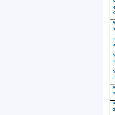
K
q
k
A
h
I
o
N
t
N
j
A
m
P
d