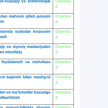
at-huquqiy va kriminologik
Downloa
d
dan mahrum qilish jazosini
Downloa
shi
d
stonda sudyalar korpusini
Downloa
nlash
d
y va siyosiy madaniyatini
Downloa
ari misolida)
d
n foydalanish va muhofaza
Downloa
d
rni bajarish bilan mashg‘ul
Downloa
d
ri va ma’lumotlar bazasiga
Downloa
illashtirish
d
a qonunchiligida shaxsiy
Downloa