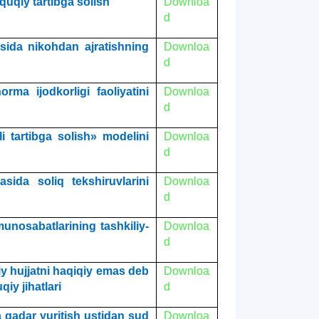
uquqiy tartibga solish
Downloa
d
sida nikohdan ajratishning
Downloa
d
rma ijodkorligi faoliyatini
Downloa
d
i tartibga solish» modelini
Downloa
d
ida soliq tekshiruvlarini
Downloa
d
unosabatlarining tashkiliy-
Downloa
d
y hujjatni haqiqiy emas deb
Downloa
iy jihatlari
d
 qadar yuritish ustidan sud
Downloa