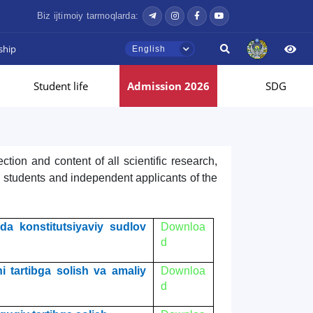
Biz ijtimoiy tarmoqlarda:
ship
English
Student life
Admission 2026
SDG
ction and content of all scientific research,
 students and independent applicants of the
da konstitutsiyaviy sudlov
Downloa
d
 tartibga solish va amaliy
Downloa
d