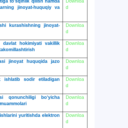
iga to‘sqinlik qilish hamda
Downloa
larning jinoyat-huquqiy va
d
hi kurashishning jinοyat-
Downloa
d
davlat hokimiyati vakillik
Downloa
takomillashtirish
d
asi jinoyat huquqida jazo
Downloa
d
ishlatib sodir etiladigan
Downloa
d
si qonunchiligi bo‘yicha
Downloa
h muammolari
d
shlarini yuritishda elektron
Downloa
d