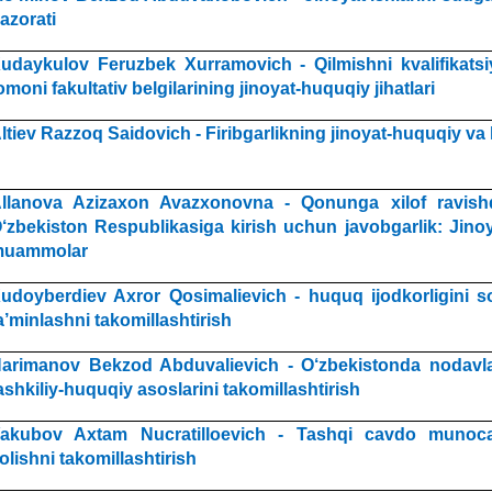
azorati
udaykulov Fеruzbеk Xurramovich - Qilmishni kvalifikatsiy
omoni fakultativ bеlgilarining jinoyat-huquqiy jihatlari
ltiev Razzoq Saidovich - Firibgarlikning jinoyat-huquqiy va k
llanova Azizaxon Avazxonovna - Qonunga xilof ravish
‘zbekiston Respublikasiga kirish uchun javobgarlik: Jino
uammolar
udoyberdiev Axror Qosimalievich - huquq ijodkorligini sot
a’minlashni takomillashtirish
arimanov Bekzod Abduvalievich - O‘zbekistonda nodavlat 
ashkiliy-huquqiy asoslarini takomillashtirish
akubov Axtam Nucratilloevich - Tashqi cavdo munocab
olishni takomillashtirish