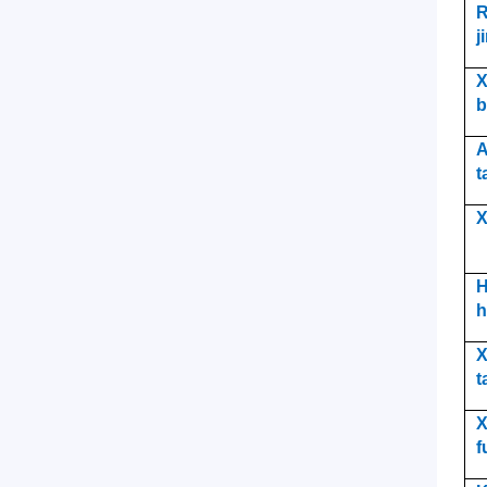
R
j
X
b
A
t
X
H
h
X
t
X
f