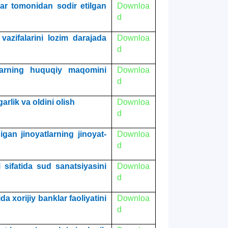
r tomonidan sodir etilgan
Downloa
d
azifalarini lozim darajada
Downloa
d
larning huquqiy maqomini
Downloa
d
rlik va oldini olish
Downloa
d
gan jinoyatlarning jinoyat-
Downloa
d
sifatida sud sanatsiyasini
Downloa
d
a xorijiy banklar faoliyatini
Downloa
d