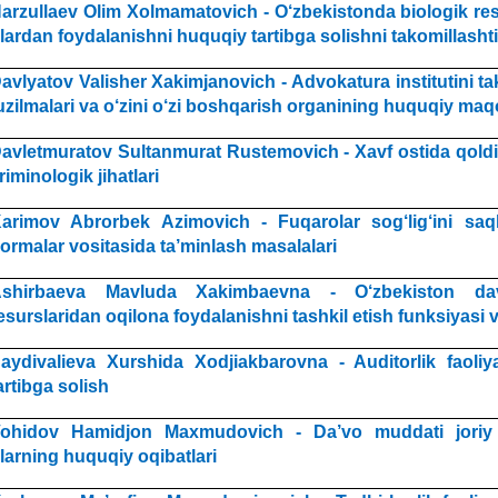
arzullaev Olim Xolmamatovich - O‘zbekistonda biologik res
lardan foydalanishni huquqiy tartibga solishni takomillashti
avlyatov Valisher Xakimjanovich - Advokatura institutini ta
uzilmalari va o‘zini o‘zi boshqarish organining huquqiy maq
avletmuratov Sultanmurat Rustemovich - Xavf ostida qoldi
riminologik jihatlari
arimov Abrorbek Azimovich - Fuqarolar sog‘lig‘ini saq
ormalar vositasida ta’minlash masalalari
shirbaeva Mavluda Xakimbaevna - O‘zbekiston dav
esurslaridan oqilona foydalanishni tashkil etish funksiyasi v
aydivalieva Xurshida Xodjiakbarovna - Auditorlik faoliy
artibga solish
ohidov Hamidjon Maxmudovich - Da’vo muddati joriy q
larning huquqiy oqibatlari