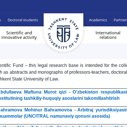
s
Doctoral students
Academics
Partner
Scientific and
International
innovative activity
relations
entific Fund – this legal research base is intended for the colle
h as abstracts and monographs of professors-teachers, doctoral
hkent State University of Law.
bdullaeva Maftuna Murot qizi - O‘zbekiston respublikasi
nstitutining tashkiliy-huquqiy asoslarini takomillashtirish
ahramova Mohinur Bahramovna - Arbitraj yurisdiksiyasini
uammolar (UNCITRAL namunaviy qonuni asosida)