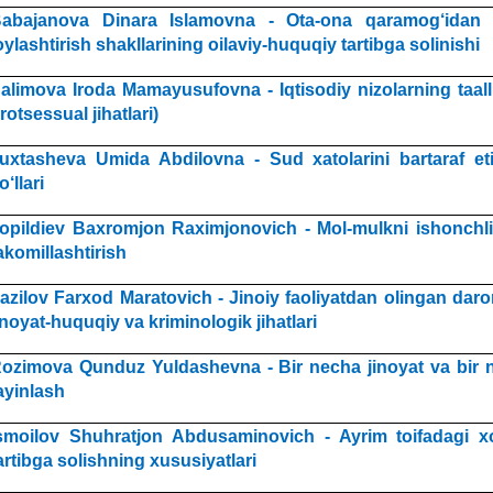
abajanova Dinara Islamovna - Ota-ona qaramog‘idan 
oylashtirish shakllarining oilaviy-huquqiy tartibga solinishi
alimova Iroda Mamayusufovna - Iqtisodiy nizolarning taallu
rotsessual jihatlari)
uxtasheva Umida Abdilovna - Sud xatolarini bartaraf eti
o‘llari
opildiev Baxromjon Raximjonovich - Mol-mulkni ishonchl
akomillashtirish
azilov Farxod Maratovich - Jinoiy faoliyatdan olingan daro
inoyat-huquqiy va kriminologik jihatlari
ozimova Qunduz Yuldashevna - Bir necha jinoyat va bir
ayinlash
smoilov Shuhratjon Abdusaminovich - Ayrim toifadagi x
artibga solishning xususiyatlari