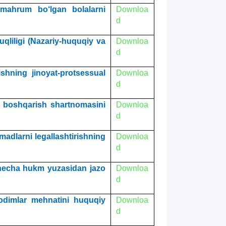
mahrum bo‘lgan bolalarni
Downloa
d
qliligi (Nazariy-huquqiy va
Downloa
d
shning jinoyat-protsessual
Downloa
d
i boshqarish shartnomasini
Downloa
d
madlarni legallashtirishning
Downloa
d
 necha hukm yuzasidan jazo
Downloa
d
odimlar mehnatini huquqiy
Downloa
d