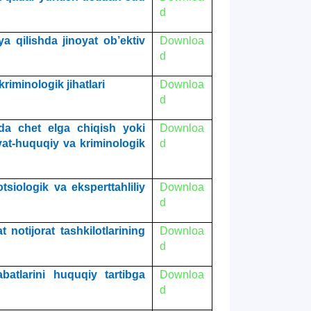
d
a qilishda jinoyat ob’еktiv
Downloa
d
riminologik jihatlari
Downloa
d
da chet elga chiqish yoki
Downloa
yat-huquqiy va kriminologik
d
siologik va eksperttahliliy
Downloa
d
notijorat tashkilotlarining
Downloa
d
atlarini huquqiy tartibga
Downloa
d