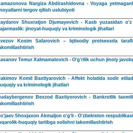
amazonova Nargiza Abdirashidovna - Voyaga yetmaganla
inoyatlarni tergov qilish uslubiyoti
aydarov Shuxratjon Djumayevich - Kasb yuzasidan o‘z v
ajarmaslik: jinoyat-huquqiy va kriminologik jihatlari
vezov Kosim Safarovich – Iqtisodiy protsessda taraf
akomillashtirish
asanov Temur Xalmamatovich - O‘g‘rilik uchun jinoiy javobga
akimov Komil Baxtiyarovich - Affekt holatida sodir etiladi
uquqiy va kriminologik jihatlari
udaybergenov Bexzod Baxtiyorovich - Bankrotlik taomili 
akomillashtirish
o‘jaev Shoxjaxon Akmaljon o‘g‘li - O‘zbekiston respublikasid
uqarolik-huquqiy tartibga solishni takomillashtirish