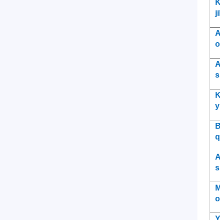
K
j
A
o
A
s
K
y
B
q
A
s
M
o
Y