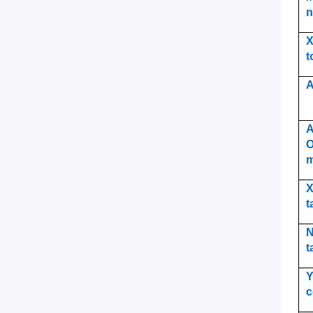
n
X
t
A
A
O
m
X
t
N
t
Y
c