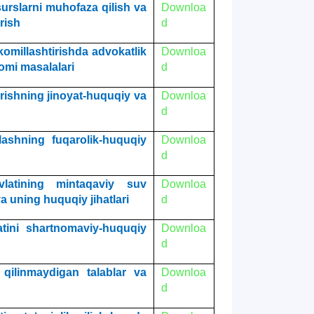
urslarni muhofaza qilish va
Downloa
rish
d
komillashtirishda advokatlik
Downloa
omi masalalari
d
rishning jinoyat-huquqiy va
Downloa
d
lashning fuqarolik-huquqiy
Downloa
d
latining mintaqaviy suv
Downloa
a uning huquqiy jihatlari
d
atini shartnomaviy-huquqiy
Downloa
d
ilinmaydigan talablar va
Downloa
d