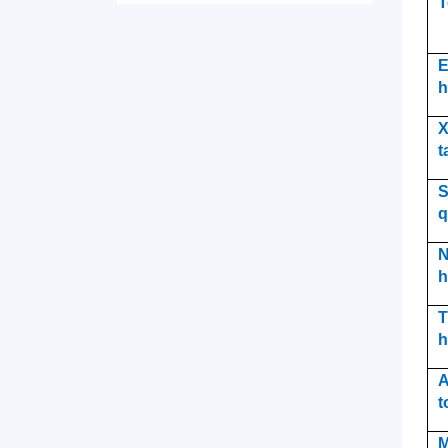
T
E
h
X
t
S
q
N
h
T
h
A
t
M