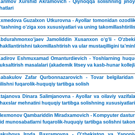
arimov Xurshid Akramovich - Qiynoqqa solishning jinoy
ihatlari
xmedova Guzalxon Utkurovna - Ayollar tomonidan ozodlik
‘tashning o‘ziga xos xususiyatlari va uning takomillashtirili
bdurahmonxo‘jaev Jamoliddin Xusanxon o‘g‘li - O‘zbeki
hakllantirishni takomillashtirish va ular mustaqilligini ta’mi
adirov Eshmuxamad Omanturdievich - Yoshlarning huquqi
uksaltirish masalalari (akademik litsey va kasb-hunar kollejl
abakulov Zafar Qurbonnazarovich - Tovar belgilarida
ilishni fuqarolik-huquqiy tartibga solish
tajanova Dinara Salimjanovna - Ayollar va oilaviy vazifala
haxslar mehnatini huquqiy tartibga solishning xususiyatlari
exmonov Qambariddin Miradxamovich - Kompyuter dasturla
id munosabatlarni fuqarolik-huquqiy tartibga solishni takom
akubova Iroda Baxramovna - O‘zbekiston va Yaponiy