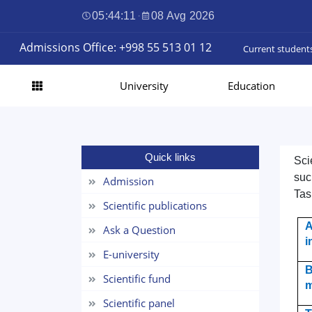
05:44:12
·
08 Avg 2026
Admissions Office: +998 55 513 01 12
Current student
University
Education
Quick links
Sci
suc
Admission
Tas
Scientific publications
A
Ask a Question
i
E-university
B
Scientific fund
m
Scientific panel