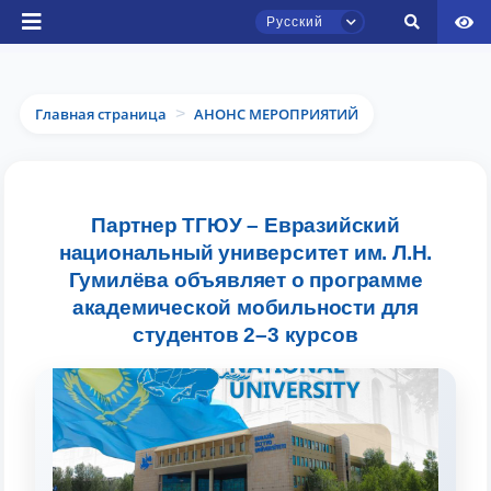
Русский
Главная страница
АНОНС МЕРОПРИЯТИЙ
>
Чат приёмной комиссии ТГЮУ
Партнер ТГЮУ – Евразийский
Онлайн
национальный университет им. Л.Н.
Гумилёва объявляет о программе
Здравствуйте! Добро пожаловать в чат
академической мобильности для
приёмной комиссии ТГЮУ.
студентов 2–3 курсов
Оставляйте здесь свои обращения по
вопросам приёма.
Выберите тему — затем появятся
конкретные вопросы: