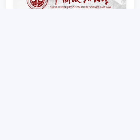
Партнер ТГЮУ – Китайский университет
политических наук и права объявляет
программу академической мобильности для
студентов 2–3 курсов ТГЮУ