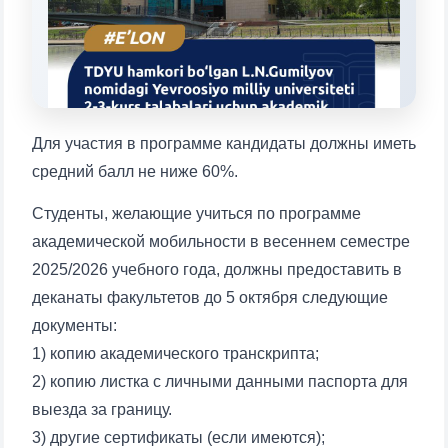
1. Документы (бакалавр) (5)
2. Документы (магистр) (4)
3. Собеседование (бакалавр) (8)
4. Собеседование (магистр) (5)
5. Стоимость обучения (2)
6. Онлайн-заявки (15)
7. Колл-центр (4)
Для участия в программе кандидаты должны иметь
8. Квота (бакалавриат) (1)
9. Квота (магистратура) (1)
средний балл не ниже 60%.
✉️ Написать администратору
Студенты, желающие учиться по программе
академической мобильности в весеннем семестре
2025/2026 учебного года, должны предоставить в
деканаты факультетов до 5 октября следующие
документы:
1) копию академического транскрипта;
2) копию листка с личными данными паспорта для
Ваше имя и фамилия
выезда за границу.
3) другие сертификаты (если имеются);
Ваш номер телефона