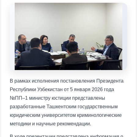
Выберите тему — затем появятся
конкретные вопросы:
1. Документы (бакалавр) (5)
2. Документы (магистр) (4)
3. Собеседование (бакалавр) (8)
4. Собеседование (магистр) (5)
5. Стоимость обучения (2)
6. Онлайн-заявки (15)
7. Колл-центр (4)
8. Квота (бакалавриат) (1)
9. Квота (магистратура) (1)
✉️ Написать администратору
В рамках исполнения постановления Президента
Республики Узбекистан от 5 января 2026 года
№ПП–1 министру юстиции представлены
разработанные Ташкентским государственным
юридическим университетом криминологические
методики и научные рекомендации.
В ходе презентации представлена информация о