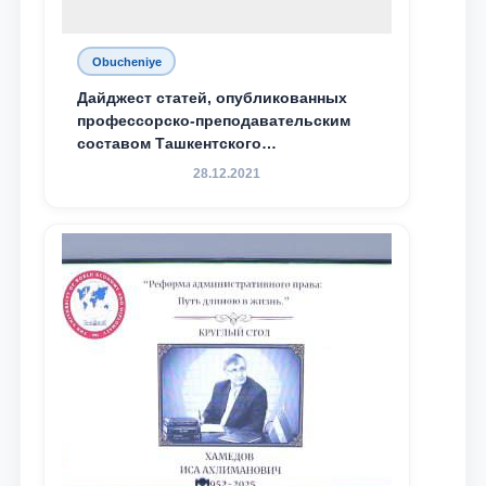
Obucheniye
Дайджест статей, опубликованных
профессорско-преподавательским
составом Ташкентского
государственного юридического
28.12.2021
университета в зарубежных и
местных научных изданиях, с целью
доведения до международного
сообщества результатов реформ и
исследований в сфере
противодействия коррупции