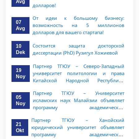
Avg
долларов!
От идеи к большому бизнесу:
07
возможность на 5 миллионов
Avg
долларов для вашего стартапа!
Состоится защита докторской
10
Dek
диссертации (PhD) Рузигул Xoжиевой
Партнер ТГЮУ – Северо-Западный
19
университет политологии и права
Noy
Китайской Народной Республики
(NWUPL) объявляет программу
Партнер ТГЮУ – Университет
академической мобильности для
05
исламских наук Малайзии объявляет
студентов 2–3 курсов
Noy
программу академической
мобильности для студентов 2–3 курсов
Партнер ТГЮУ – Ханойский
ТГЮУ
21
юридический университет объявляет
Okt
программу академической