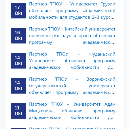
Партнер ТГЮУ – Университет Грузии
ТГЮУ
17
объявляет программу академической
Okt
мобильности для студентов 2–3 курсов
ТГЮУ
Партнер ТГЮУ – Китайский университет
16
политических наук и права объявляет
Okt
программу академической
мобильности для студентов 2–3 курсов
Партнер ТГЮУ – Фуданьский
ТГЮУ
14
Университет объявляет программу
Okt
академической мобильности для
студентов 2–3 курсов ТГЮУ
Партнер ТГЮУ – Воронежский
14
государственный университет
Okt
объявляет программу академической
мобильности для студентов 2–3 курсов
Партнер ТГЮУ – Университет Адам
ТГЮУ
11
Мицкевича объявляет программу
Okt
академической мобильности для
студентов 2–3 курсов ТГЮУ