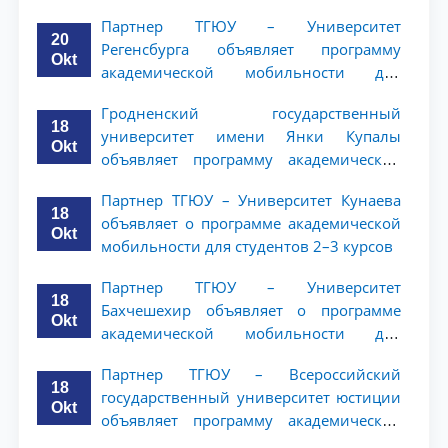
мобильности для студентов 2–3 курсов
Партнер ТГЮУ – Университет
20
Регенсбурга объявляет программу
Okt
академической мобильности для
студентов 2–3 курсов
Гродненский государственный
18
университет имени Янки Купалы
Okt
объявляет программу академической
мобильности для студентов 2-3 курсов
Партнер ТГЮУ – Университет Кунаева
ТГЮУ
18
объявляет о программе академической
Okt
мобильности для студентов 2–3 курсов
Партнер ТГЮУ – Университет
18
Бахчешехир объявляет о программе
Okt
академической мобильности для
студентов 2-3 курсов
Партнер ТГЮУ – Всероссийский
18
государственный университет юстиции
Okt
объявляет программу академической
мобильности для студентов 2–3 курсов