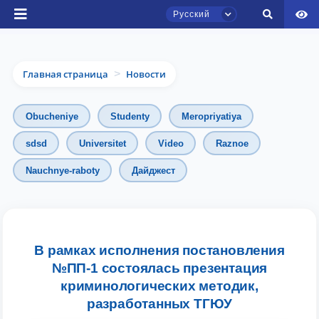
Русский
Главная страница
Новости
>
Obucheniye
Studenty
Meropriyatiya
sdsd
Universitet
Video
Raznoe
Nauchnye-raboty
Дайджест
Чат приёмной комиссии ТГЮУ
Онлайн
Здравствуйте! Добро пожаловать в чат
приёмной комиссии ТГЮУ.
В рамках исполнения постановления
№ПП-1 состоялась презентация
Оставляйте здесь свои обращения по
криминологических методик,
вопросам приёма.
разработанных ТГЮУ