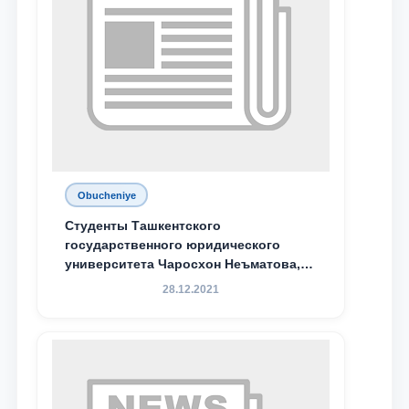
Obucheniye
Студенты Ташкентского
государственного юридического
университета Чаросхон Неъматова,
Севдо Хакимходжаева, Анбарой
28.12.2021
Жумабоева, а также учащийся 1-го
курса академического лицея имени
М.С. Восиковой при ТГЮУ Абдували
Махамадалиев стали стипендиатами
специальной стипендии имени
Хадичи Сулеймановой.