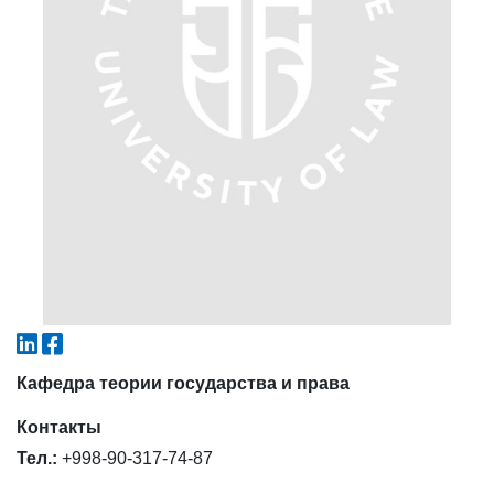
4. Собеседование (магистр) (5)
5. Стоимость обучения (2)
6. Онлайн-заявки (15)
7. Колл-центр (4)
8. Квота (бакалавриат) (1)
9. Квота (магистратура) (1)
✉️ Написать администратору
Кафедра теории государства и права
Контакты
Тел.:
+998-90-317-74-87