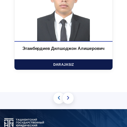
Эгамбердиев Дилшоджон Алишерович
DARAJASIZ
‹
›