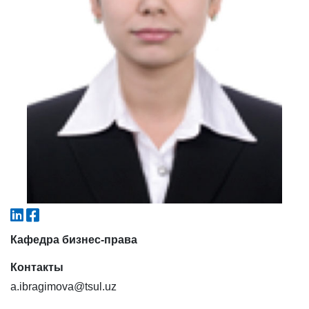
4. Собеседование (магистр) (5)
5. Стоимость обучения (2)
6. Онлайн-заявки (15)
7. Колл-центр (4)
8. Квота (бакалавриат) (1)
9. Квота (магистратура) (1)
✉️ Написать администратору
Кафедра бизнес-права
Контакты
a.ibragimova@tsul.uz