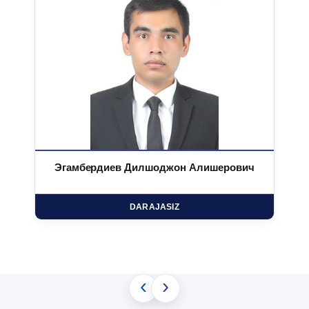
Эгамбердиев Дилшоджон Алишерович
DARAJASIZ
‹
›