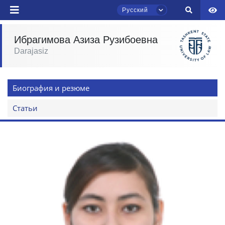
Русский
Ибрагимова Азиза Рузибоевна
Darajasiz
Чат приёмной комиссии ТГЮУ
Онлайн
Биография и резюме
Здравствуйте! Добро пожаловать в чат
приёмной комиссии ТГЮУ.
Статьи
Оставляйте здесь свои обращения по
вопросам приёма.
Выберите тему — затем появятся
конкретные вопросы:
1. Документы (бакалавр) (5)
2. Документы (магистр) (4)
3. Собеседование (бакалавр) (8)