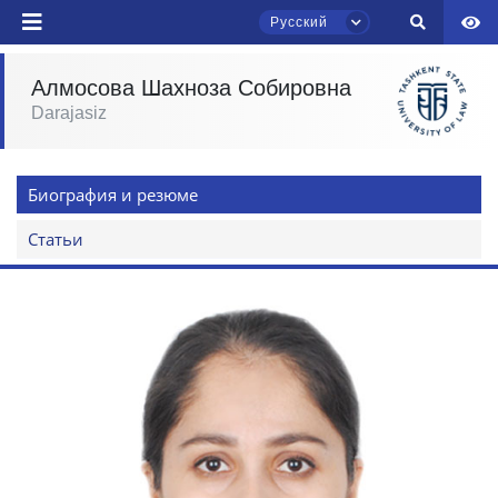
Русский
Алмосова Шахноза Собировна
Darajasiz
Чат приёмной комиссии ТГЮУ
Онлайн
Биография и резюме
Здравствуйте! Добро пожаловать в чат
приёмной комиссии ТГЮУ.
Статьи
Оставляйте здесь свои обращения по
вопросам приёма.
Выберите тему — затем появятся
конкретные вопросы:
1. Документы (бакалавр) (5)
2. Документы (магистр) (4)
3. Собеседование (бакалавр) (8)