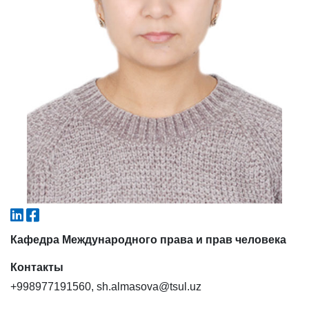
4. Собеседование (магистр) (5)
5. Стоимость обучения (2)
6. Онлайн-заявки (15)
7. Колл-центр (4)
8. Квота (бакалавриат) (1)
9. Квота (магистратура) (1)
✉️ Написать администратору
Кафедра Международного права и прав человека
Контакты
+998977191560, sh.almasova@tsul.uz