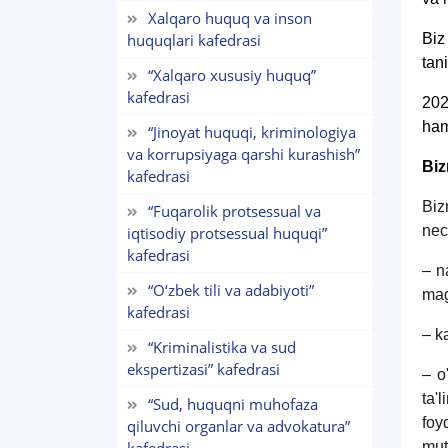
Xalqaro huquq va inson
huquqlari kafedrasi
Biz
tan
“Xalqaro xususiy huquq”
kafedrasi
202
ham
“Jinoyat huquqi, kriminologiya
va korrupsiyaga qarshi kurashish”
Biz
kafedrasi
Biz
“Fuqarolik protsessual va
nec
iqtisodiy protsessual huquqi”
kafedrasi
– n
“O‘zbek tili va adabiyoti”
mag
kafedrasi
– k
“Kriminalistika va sud
ekspertizasi” kafedrasi
– o
ta'
“Sud, huquqni muhofaza
foy
qiluvchi organlar va advokatura”
mut