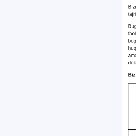
Biz
taj
Bug
fao
bog
huq
ama
dok
Biz