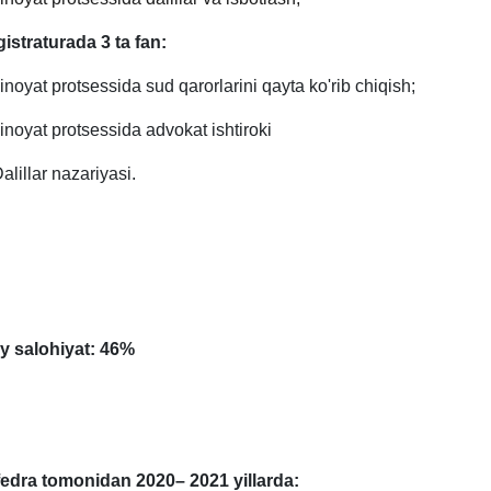
istraturada 3 ta fan:
Jinoyat protsessida sud qarorlarini qayta ko'rib chiqish;
Jinoyat protsessida advokat ishtiroki
Dalillar nazariyasi.
iy salohiyat: 46%
edra tomonidan 2020– 2021 yillarda: