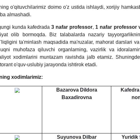
ning o'qituvchilarimiz doimo o'z ustida ishlaydi, xorijiy hamkasb
riba almashadi.
ungi kunda kafedrada
3 nafar professor
,
1 nafar professor 
liyat olib bormoqda. Biz talabalarda nazariy tayyorgarlikni
'liqligini ta'minlash maqsadida ma'ruzalar, mahorat darslari v
uqni muhofaza qiluvchi organlarning, vazirlik va idoralarni
liyot xodimlarini muntazam ravishda jalb etamiz. Shuningdek
torant o'quv-uslubiy jarayonda ishtirok etadi.
ning xodimlarimiz:
Bazarova Dildora
Kafedra 
Baxadirovna
nom
Suyunova Dilbar
Yuridik 