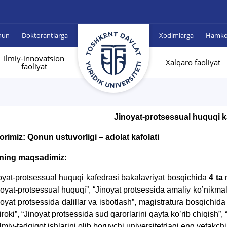
hun
Doktorantlarga
Xodimlarga
Hamkor
Ilmiy-innovatsion
Xalqaro faoliyat
faoliyat
Jinoyat-protsessual huquqi k
orimiz: Qonun ustuvorligi – adolat kafolati
ning maqsadimiz:
oyat-protsessual huquqi kafedrasi bakalavriyat bosqichida
4 ta
m
noyat-protsessual huquqi”, “Jinoyat protsessida amaliy koʼnikmalar
noyat protsessida dalillar va isbotlash”, magistratura bosqichid
tiroki”, “Jinoyat protsessida sud qarorlarini qayta koʼrib chiqish”,
ilmiy-tadqiqot ishlarini olib boruvchi universitetdagi eng yetakch