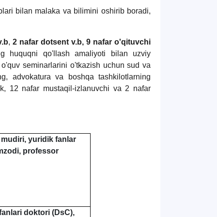
lari bilan malaka va bilimini oshirib boradi,
v.b
,
2 nafar dotsent v.b,
9 nafar o'qituvchi
ng huquqni qo'llash amaliyoti bilan uzviy
a o'quv seminarlarini o'tkazish uchun sud va
ng, advokatura va boshqa tashkilotlarning
, 12 nafar mustaqil-izlanuvchi va 2 nafar
mudiri, yuridik fanlar
zodi, professor
fanlari doktori (DsC),