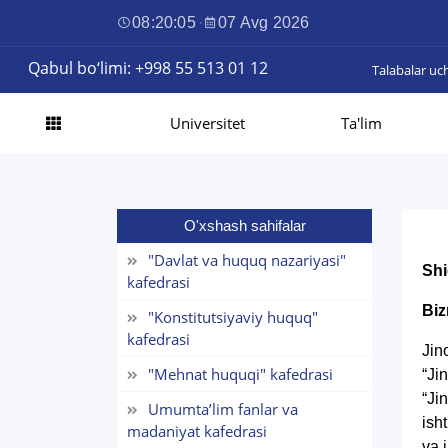
08:20:06
·
07 Avg 2026
Qabul bo‘limi: +998 55 513 01 12
Talabalar uc
Universitet
Ta'lim
O'xshash sahifalar
"Davlat va huquq nazariyasi"
Shi
kafedrasi
Biz
"Konstitutsiyaviy huquq"
kafedrasi
Jin
"Mehnat huquqi" kafedrasi
“Ji
“Ji
Umumta’lim fanlar va
ish
madaniyat kafedrasi
va 