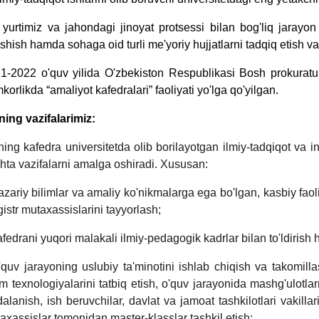
 yurtimiz va jahondagi jinoyat protsessi bilan bog'liq jarayon
ishish hamda sohaga oid turli me'yoriy hujjatlarni tadqiq etish 
1-2022 o'quv yilida O'zbekiston Respublikasi Bosh prokuratu
korlikda “amaliyot kafedralari” faoliyati yo'lga qo'yilgan.
ning vazifalarimiz:
ning kafedra universitetda olib borilayotgan ilmiy-tadqiqot va in
hta vazifalarni amalga oshiradi. Xususan:
azariy bilimlar va amaliy ko'nikmalarga ega bo'lgan, kasbiy faol
istr mutaxassislarini tayyorlash;
afedrani yuqori malakali ilmiy-pedagogik kadrlar bilan to'ldirish h
'quv jarayoning uslubiy ta'minotini ishlab chiqish va takomillash
lim texnologiyalarini tatbiq etish, o'quv jarayonida mashg'ulotla
dalanish, ish beruvchilar, davlat va jamoat tashkilotlari vakilla
axassislar tomonidan master-klasslar tashkil etish;