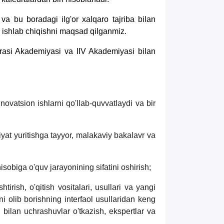
 va bu boradagi ilg'or xalqaro tajriba bilan
va ishlab chiqishni maqsad qilganmiz.
rasi Akademiyasi va IIV Akademiyasi bilan
novatsion ishlarni qo'llab-quvvatlaydi va bir
iyat yuritishga tayyor, malakaviy bakalavr va
isobiga o'quv jarayonining sifatini oshirish;
tirish, o'qitish vositalari, usullari va yangi
rni olib borishning interfaol usullaridan keng
ri bilan uchrashuvlar o'tkazish, ekspertlar va