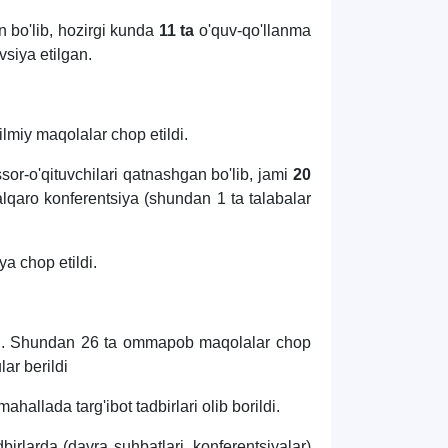
n bo'lib, hozirgi kunda
11 ta
o'quv-qo'llanma
siya etilgan.
ilmiy maqolalar chop etildi.
sor-o'qituvchilari qatnashgan bo'lib, jami
20
lqaro konferentsiya (shundan 1 ta talabalar
a chop etildi.
ndi. Shundan 26 ta ommapob maqolalar chop
lar berildi
allada targ'ibot tadbirlari olib borildi.
dbirlarda (davra suhbatlari, konferentsiyalar)