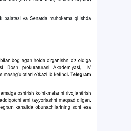
lik palatasi va Senatda muhokama qilishda
bilan bog'lagan holda o'rganishni o'z oldiga
si Bosh prokuraturasi Akademiyasi, IIV
 mashg'ulotlari o'tkazilib kelindi.
Telegram
 amalga oshirish ko'nikmalarini rivojlantirish
tadqiqotchilarni tayyorlashni maqsad qilgan.
legram kanalida obunachilarining soni esa