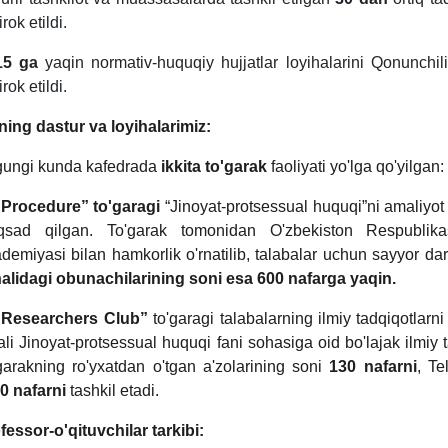
irok etildi.
15 ga
yaqin normativ-huquqiy hujjatlar loyihalarini Qonunchi
irok etildi.
ning dastur va loyihalarimiz:
ungi kunda kafedrada
ikkita to'garak
faoliyati yo'lga qo'yilgan:
“Procedure” to'garagi
“Jinoyat-protsessual huquqi”ni amaliyot 
sad qilgan. To'garak tomonidan O'zbekiston Respublika
demiyasi bilan hamkorlik o'rnatilib, talabalar uchun sayyor dars
alidagi obunachilarining soni esa 600 nafarga yaqin.
“Researchers Club”
to'garagi talabalarning ilmiy tadqiqotlarni
ali Jinoyat-protsessual huquqi fani sohasiga oid bo'lajak ilmiy 
garakning ro'yxatdan o'tgan a'zolarining soni
130 nafarni
, Te
0 nafarni
tashkil etadi.
fessor-o'qituvchilar tarkibi: