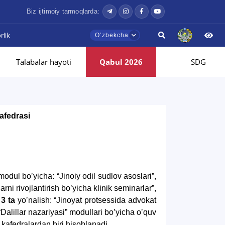
Biz ijtimoiy tarmoqlarda:
lik
Oʼzbekcha
Talabalar hayoti
Qabul 2026
SDG
afedrasi
odul boʼyicha: “Jinoiy odil sudlov asoslari”,
ni rivojlantirish boʼyicha klinik seminarlar”,
a
3 ta
yoʼnalish: “Jinoyat protsessida advokat
 “Dalillar nazariyasi” modullari boʼyicha oʼquv
i kafedralardan biri hisoblanadi.