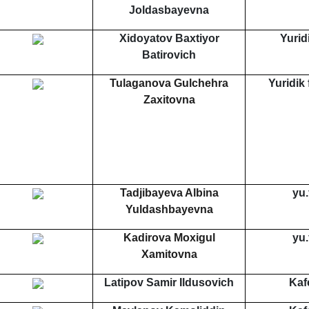
Joldasbayevna
Xidoyatov Baxtiyor
Yurid
Batirovich
Tulaganova Gulchehra
Yuridik 
Zaxitovna
Tadjibayeva Albina
yu.
Yuldashbayevna
Kadirova Moxigul
yu.
Xamitovna
Latipov Samir Ildusovich
Kaf