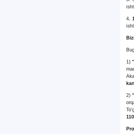
isht
4
. 
isht
Biz
Bug
1)
maq
Aka
kan
2)
orq
To'
110
Pro