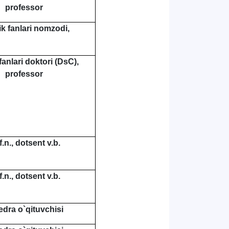
professor
ik fanlari nomzodi,
fanlari doktori (DsC),
professor
f.n., dotsent v.b.
f.n., dotsent v.b.
edra o`qituvchisi