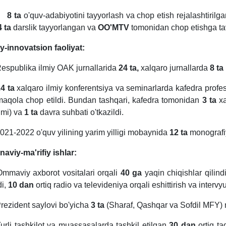
 8 ta
o'quv-adabiyotini tayyorlash va chop etish rejalashtirilga
4 ta
darslik tayyorlangan va
OO'MTV
tomonidan chop etishga tav
iy-innovatsion faoliyat:
espublika ilmiy OAK jurnallarida
24 ta,
xalqaro jurnallarda
8 ta
4 ta
xalqaro ilmiy konferentsiya va seminarlarda kafedra profes
aqola chop etildi. Bundan tashqari, kafedra tomonidan
3 ta
xa
umi) va
1 ta
davra suhbati o'tkazildi.
021-2022 o'quv yilining yarim yilligi mobaynida
12 ta
monografiy
naviy-ma'rifiy ishlar:
Ommaviy axborot vositalari orqali
40 ga
yaqin chiqishlar qili
di,
10 dan
ortiq radio va televideniya orqali eshittirish va intervyu
Prezident saylovi bo'yicha
3 ta
(Sharaf, Qashqar va Sofdil MFY) mah
Turli tashkilot va muassasalarda tashkil etilgan
30 dan
ortiq ta