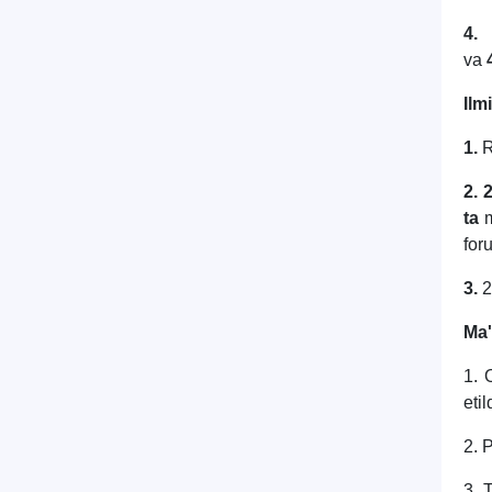
4.
va
Ilm
1.
R
2.
2
ta
m
for
3.
2
Ma'
1. 
etil
2. 
3. 