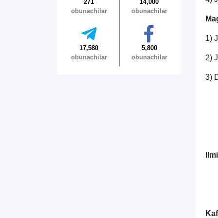
271
14,000
obunachilar
obunachilar
Mag
1) 
17,580
5,800
obunachilar
obunachilar
2) 
3) 
Ilm
Kaf