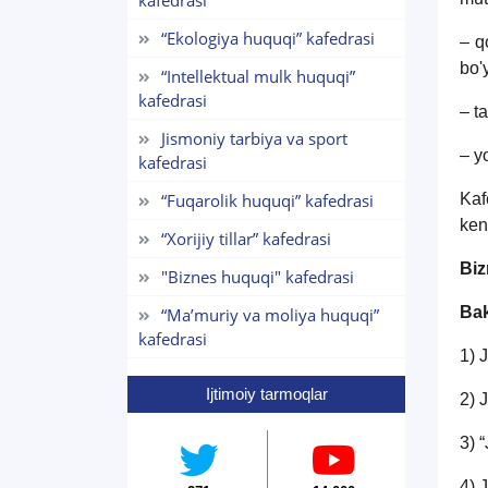
kafedrasi
“Ekologiya huquqi” kafedrasi
– q
bo'
“Intellektual mulk huquqi”
kafedrasi
– t
Jismoniy tarbiya va sport
– y
kafedrasi
“Fuqarolik huquqi” kafedrasi
Kaf
ken
“Xorijiy tillar” kafedrasi
Biz
"Biznes huquqi" kafedrasi
Bak
“Maʼmuriy va moliya huquqi”
kafedrasi
1) 
Ijtimoiy tarmoqlar
2) 
3) 
4) 