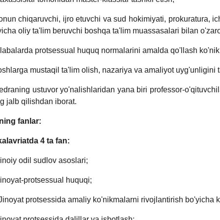
onun chiqaruvchi, ijro etuvchi va sud hokimiyati, prokuratura, ic
yicha oliy ta'lim beruvchi boshqa ta'lim muassasalari bilan o'zaro
alabalarda protsessual huquq normalarini amalda qo'llash ko'nik
oshlarga mustaqil ta'lim olish, nazariya va amaliyot uyg'unligini
edraning ustuvor yo'nalishlaridan yana biri professor-o'qituvchil
g jalb qilishdan iborat.
ning fanlar:
alavriatda 4 ta fan:
Jinoiy odil sudlov asoslari;
Jinoyat-protsessual huquqi;
“Jinoyat protsessida amaliy ko'nikmalarni rivojlantirish bo'yicha k
Jinoyat protsessida dalillar va isbotlash;