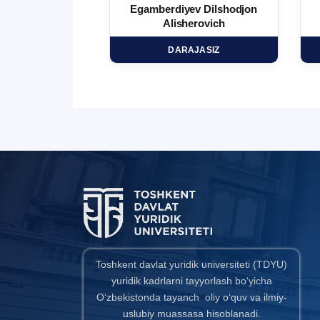
 Ma`rufjon
Egamberdiyev Dilshodjon
minovich
Alisherovich
HD
DARAJASIZ
Toshkent davlat yuridik universiteti (TDYU)
yuridik kadrlarni tayyorlash bo‘yicha
O‘zbekistonda tayanch oliy o‘quv va ilmiy-
uslubiy muassasa hisoblanadi.