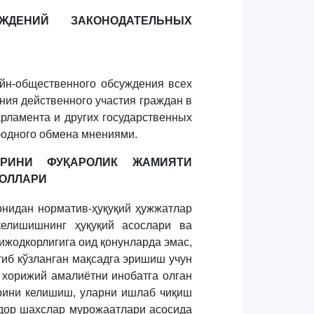
ЖДЕНИЙ ЗАКОНОДАТЕЛЬНЫХ
йн-общественного обсуждения всех
ния действенного участия граждан в
арламента и других государственных
бодного обмена мнениями.
АРИНИ ФУҚАРОЛИК ЖАМИЯТИ
БОЛЛАРИ
нидан норматив-ҳуқуқий ҳужжатлар
келишишнинг ҳуқуқий асослари ва
ижодкорлигига оид қонунларда эмас,
тиб кўзланган мақсадга эришиш учун
 хорижий амалиётни инобатга олган
арини келишиш, уларни ишлаб чиқиш
тдор шахслар мурожаатлари асосида