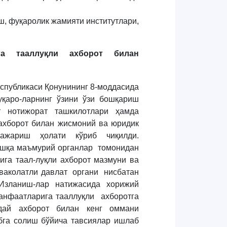
, фуқаролик жамияти институтлари,
га тааллуқли ахборот билан
еспубликаси Қонунининг 8-моддасида
уқаро-ларнинг ўзини ўзи бошқариш
т нотижорат ташкилотлари ҳамда
ахборот билан жисмоний ва юридик
бажариш ҳолати кўриб чиқилди.
ошқа маъмурий органлар томонидан
ига таал-луқли ахборот мазмуни ва
аколатли давлат органи нисбатан
зланиш-лар натижасида хорижий
нфаатларига тааллуқли ахборотга
ндай ахборот билан кенг оммани
бга солиш бўйича тавсиялар ишлаб