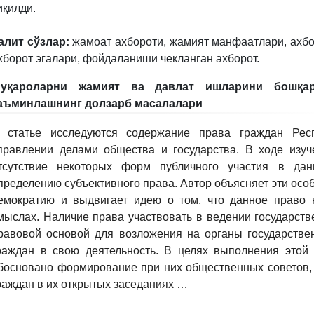
иқилди.
алит сўзлар:
жамоат ахбороти, жамият манфаатлари, ахбо
хборот эгалари, фойдаланиши чекланган ахборот.
уқароларни жамият ва давлат ишларини бошқа
аъминлашнинг долзарб масалалари
 статье исследуются содержание права граждан Респ
правлении делами общества и государства. В ходе изу
тсутствие некоторых форм публичного участия в дан
пределению субъективного права. Автор объясняет эти осо
емократию и выдвигает идею о том, что данное право 
мыслах. Наличие права участвовать в ведении государств
равовой основой для возложения на органы государстве
раждан в свою деятельность. В целях выполнения этой
босновано формирование при них общественных советов, 
раждан в их открытых заседаниях …