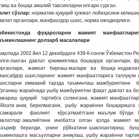
узиш ва бошқа амалий тавсияларни илгари сурган.
алит сўзлар:
норматив-ҳуқуқий ҳужжат лойиҳасини келишиш
авлат органлари, манфаатдор шахс, норма ижодкорлиги.
збекистонда фуқароларни жамият манфаатлари
аъминлашнинг долзарб масалалари
ақолада 2002 йил 12 декабрдаги 439-II-сонли Ўзбекистон Р
елги-ланган давлат ҳокимиятива бошқарув органлари, ф
рганлари, жамоат бирлаш-малари ва бошқа нодавла
ансабдор шахсларнинг жамият манфаатларига таллуқли 
ахсларни оммавий тарзда таъминлаш мажбуриятини 
рганиш жараёнида ушбу мажбуриятни фақат давлат ва б
ажариш ҳуқуқий тартибга солингани, жамият манфаатлар
ўйхати аниқ берилмагани, ушбу жараённи бошқаришга в
амарали фаолият кўрсатмаётгани маълум бўлди. И
авлатлар амалиётини инобатга олган ҳолда жамият ма
аъриф берилди, унинг рўйхатини шакллантириш, бу
аъминлашга масъулларни аниқлаш, ушбу жараённи тарти