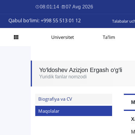
08:01:15
·
07 Avg 2026
Qabul bo‘limi: +998 55 513 01 12
Talabalar uc
Universitet
Ta'lim
Yo‘ldoshev Azizjon Ergash o‘g‘li
Yuridik fanlar nomzodi
Biografiya va CV
M
Maqolalar
X
M