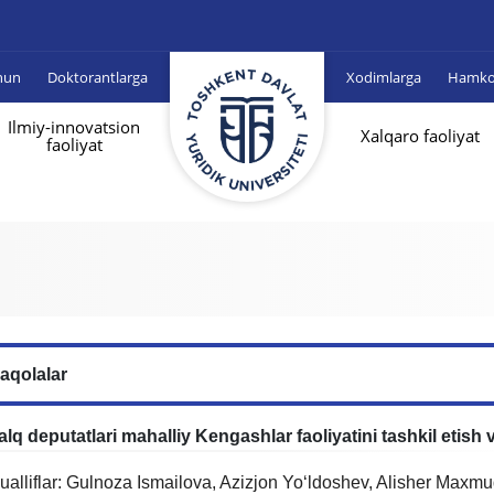
hun
Doktorantlarga
Xodimlarga
Hamkor
Ilmiy-innovatsion
Xalqaro faoliyat
faoliyat
aqolalar
alq deputatlari mahalliy Kengashlar faoliyatini tashkil etish
ualliflar: Gulnoza Ismailova, Azizjon Yo‘ldoshev, Alisher Maxm