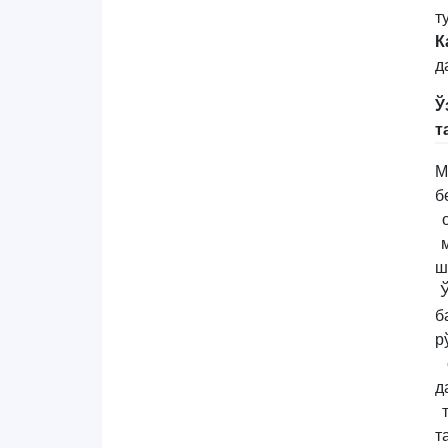
т
К
д
Ў
т
М
б
о
м
ш
Ў
б
р
с
д
т
т