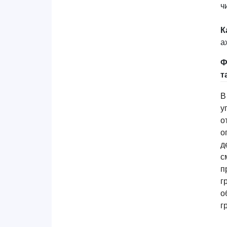
ч
К
а
Ф
т
В
у
о
о
д
с
п
г
о
г