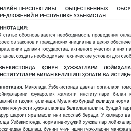
НЛАЙН-ПЕРСПЕКТИВЫ ОБЩЕСТВЕННЫХ ОБСУ
РЕДЛОЖЕНИЙ В РЕСПУБЛИКЕ УЗБЕКИСТАН
ННОТАЦИЯ:
 статье обосновывается необходимость проведения онла
роектов законов и гражданских инициатив в целях обеспече
правлении делами государства, активного участия в них п
рганов, создать необходимые технические условия для сво
ЗБЕКИСТОНДА ҚОНУН ҲУЖЖАТЛАРИ ЛОЙИҲАЛ
НСТИТУТЛАРИ БИЛАН КЕЛИШИШ ҲОЛАТИ ВА ИСТИҚ
ннотация.
Мақолада Ўзбекистонда давлат органлари томо
ойиҳаларини фуқаролик жамияти институтлари билан 
малиёти таҳлил қилинади. Муаллиф бундай келишув норма 
алки қонуности ҳужжатларида белгиланганлиги, бундай тар
арур шароит яратмаслигини асослаб беради. У халқаро ва
олда Ўзбекистонда норматив-ҳуқуқий ҳужжатлар лойиҳал
осқичидан бошлаш, бунинг учун ишчи гуруҳларни манфаа