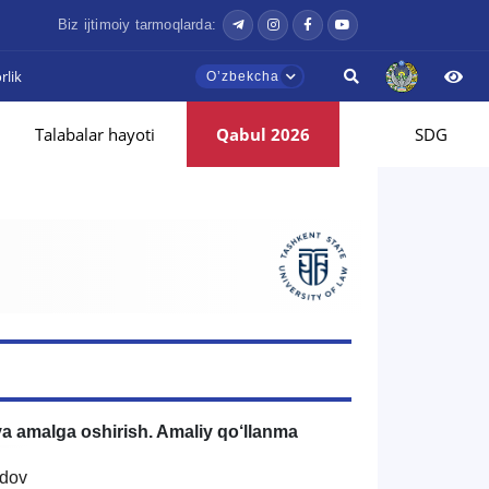
Biz ijtimoiy tarmoqlarda:
lik
Oʼzbekcha
Talabalar hayoti
Qabul 2026
SDG
 va amalga oshirish. Amaliy qo‘llanma
udov