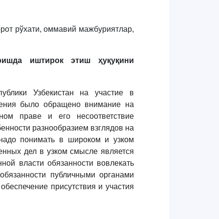
рот рўхати, оммавий мажбуриятлар,
ришда иштирок этиш ҳуқуқини
ублики Узбекистан на участие в
чения было обращено внимание на
ном праве и его несоответствие
бенности разнообразием взглядов на
надо понимать в широком и узком
енных дел в узком смысле является
нной власти обязанности вовлекать
 обязанности публичными органами
обеспечение присутствия и участия