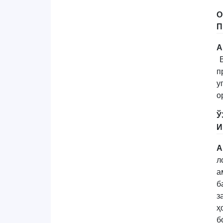
О
П
А
В
п
у
о
Ў
И
А
л
а
б
з
ҳ
б