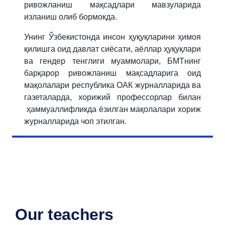
ривожланиш мақсадлари мавзуларида
изланиш олиб бормокда.
Унинг Ўзбекистонда инсон ҳуқуқларини ҳимоя
қилишга оид давлат сиёсати, аёллар ҳуқуқлари
ва гендер тенглиги муаммолари, БМТнинг
барқарор ривожланиш мақсадларига оид
мақолалари республика ОАК журналларида ва
газеталарда, хорижий профессорлар билан
ҳаммуаллифликда ёзилган мақолалари хориж
журналларида чоп этилган.
Our teachers