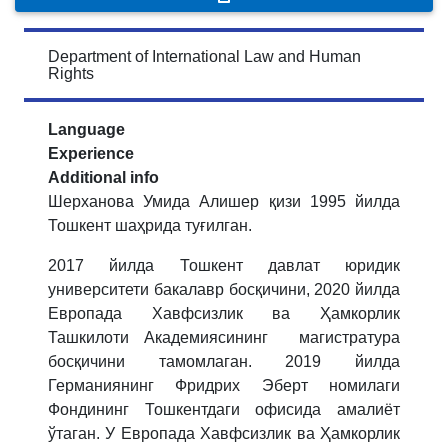
Department of International Law and Human
Rights
Language
Experience
Additional info
Шерханова Умида Алишер қизи
1995 йилда
Тошкент шаҳрида туғилган.
2017 йилда Тошкент давлат юридик
университети бакалавр босқичини, 2020 йилда
Европада Хавфсизлик ва Ҳамкорлик
Ташкилоти Академиясининг магистратура
босқичини тамомлаган. 2019 йилда
Германиянинг Фридрих Эберт номилаги
Фондининг Тошкентдаги офисида амалиёт
ўтаган. У Европада Хавфсизлик ва Ҳамкорлик