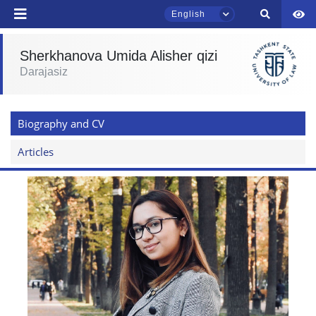
English
send
Sherkhanova Umida Alisher qizi
Darajasiz
TSUL Admissions Chat
Online
Biography and CV
Hello! Welcome to the TSUL
admissions chat.
Articles
Leave your admissions-related
inquiries here.
Choose a topic — specific questions
will appear:
1. Documents (bachelor) (5)
2. Documents (masters) (4)
3. Interview (bachelor) (8)
4. Interview (masters) (5)