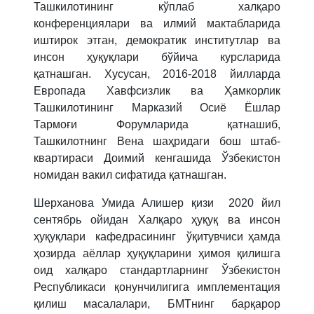
Ташкилотининг кўплаб халқаро
конференциялари ва илмий мактабларида
иштирок этган, демократик институтлар ва
инсон ҳуқуқлари бўйича курсларида
қатнашган. Хусусан, 2016-2018 йилларда
Европада Хавфсизлик ва Ҳамкорлик
Ташкилотининг Марказий Осиё Ёшлар
Тармоғи Форумларида қатнашиб,
Ташкилотнинг Вена шаҳридаги бош штаб-
квартираси Доимий кенгашида Ўзбекистон
номидан вакил сифатида қатнашган.
Шерханова Умида Алишер қизи
2020 йил
сентябрь ойидан Халқаро ҳуқуқ ва инсон
ҳуқуқлари кафедрасининг ўқитувчиси ҳамда
ҳозирда аёллар ҳуқуқларини ҳимоя қилишга
оид халқаро стандартларнинг Ўзбекистон
Республикаси қонунчилигига имплементация
қилиш масалалари, БМТнинг барқарор