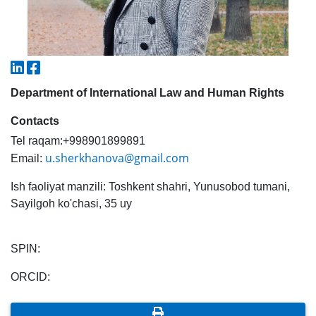
5. Tuition fee (2)
6. Online application (16)
7. Call-center (4)
8. Bachelor quota (1)
9. Master quota (1)
✉️ Write to administrator
Department of International Law and Human Rights
Contacts
Tel raqam:+998901899891
u.sherkhanova@gmail.com
Email:
Ish faoliyat manzili: Toshkent shahri, Yunusobod tumani,
Sayilgoh ko'chasi, 35 uy
SPIN:
ORCID: