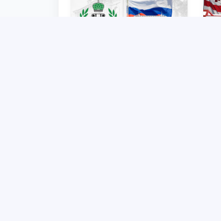
Партнер ТГЮУ –
Па
Всероссийский
Ун
государственный
об
университет юстиции
ак
2025-10-18
объявляет программу
мо
академической
2–
мобильности для студентов
2–3 курсов ТГЮУ