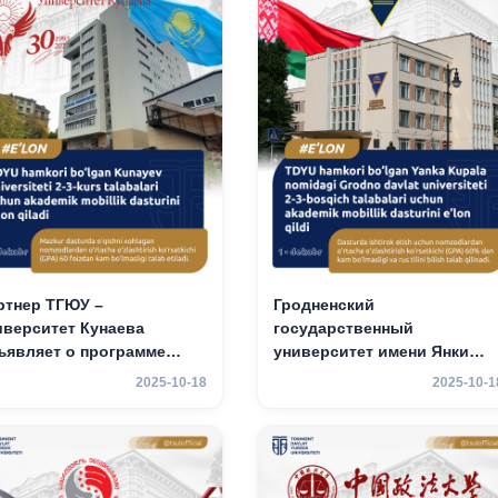
ртнер ТГЮУ –
Гродненский
иверситет Кунаева
государственный
ъявляет о программе
университет имени Янки
адемической
Купалы объявляет
2025-10-18
2025-10-1
бильности для студентов
программу академической
3 курсов
мобильности для студенто
2-3 курсов ТГЮУ