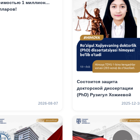
оимостью 1 миллион
лларов!
Состоится защита
докторской диссертации
(PhD) Рузигул Xoжиевой
2026-08-07
2025-12-1