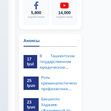
5,800
14,000
подписчиков
подписчиков
Анонсы
В Ташкентском
17
государственном
Iyul
юридическом
университете
Роль
состоялась
25
криминалистической
научно-
Iyun
профилактики в
практическая
предупреждении
конференция
Бахшилло
коррупционных
магистрантов
23
Ходжаев:
преступлений
Iyun
«Жизненный путь