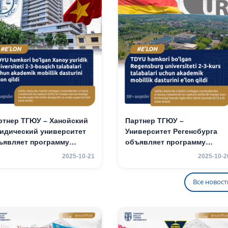
ртнер ТГЮУ – Ханойский
Партнер ТГЮУ –
идический университет
Университет Регенсбурга
ъявляет программу
объявляет программу
адемической
академической
2025-10-21
2025-10-2
бильности для студентов
мобильности для студенто
3 курсов
2–3 курсов
Все новост