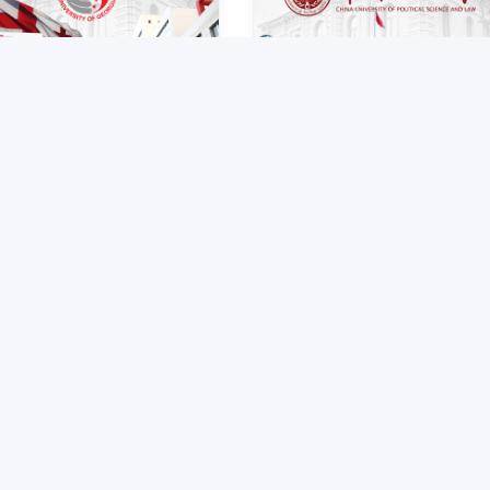
ртнер ТГЮУ –
Партнер ТГЮУ – Китайский
иверситет Грузии
университет политических
ъявляет программу
наук и права объявляет
адемической
программу академической
2025-10-17
2025-10-1
бильности для студентов
мобильности для студенто
3 курсов ТГЮУ
2–3 курсов ТГЮУ