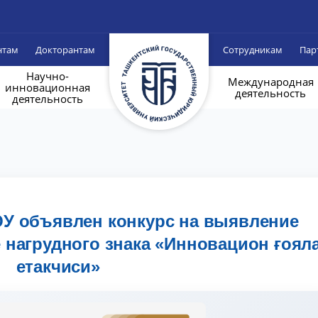
нтам
Докторантам
Сотрудникам
Пар
Научно-
Международная
инновационная
деятельность
деятельность
ЮУ объявлен конкурс на выявление
 нагрудного знака «Инновацион ғоял
етакчиси»