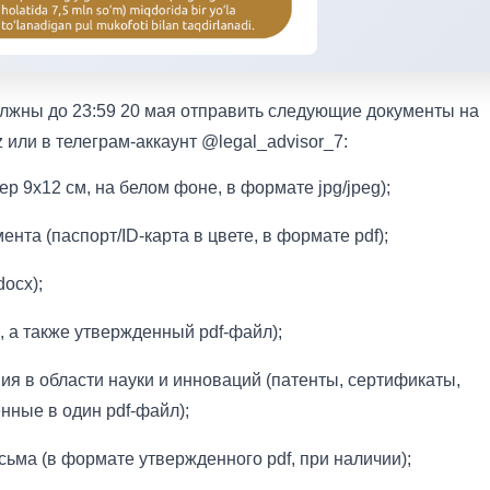
лжны до 23:59 20 мая отправить следующие документы на
 или в телеграм-аккаунт @legal_advisor_7:
р 9х12 см, на белом фоне, в формате jpg/jpeg);
та (паспорт/ID-карта в цвете, в формате pdf);
ocx);
 а также утвержденный pdf-файл);
 в области науки и инноваций (патенты, сертификаты,
нные в один pdf-файл);
ма (в формате утвержденного pdf, при наличии);