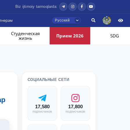
Biz ijtimoiy tarmoqlarda:
тнерам
Русский
Студенческая
Прием 2026
SDG
жизнь
СОЦИАЛЬНЫЕ СЕТИ
ар
17,580
17,800
подписчиков
подписчиков