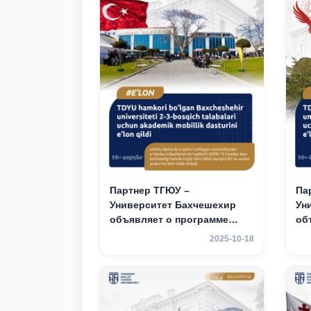
Партнер ТГЮУ –
Па
Университет Бахчешехир
Ун
объявляет о программе
об
академической
ак
2025-10-18
мобильности для студентов
мо
2-3 курсов
2–