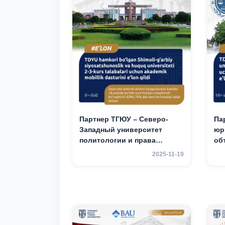
Партнер ТГЮУ – Северо-
Па
Западный университет
юр
политологии и права
об
Китайской Народной
ак
2025-11-19
Республики (NWUPL)
мо
объявляет программу
2–
академической
мобильности для студентов
2–3 курсов