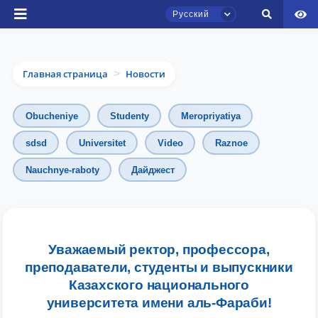
Русский
Главная страница
Новости
>
Obucheniye
Studenty
Meropriyatiya
sdsd
Universitet
Video
Raznoe
Nauchnye-raboty
Дайджест
Чат приёмной комиссии ТГЮУ
Онлайн
Здравствуйте! Добро пожаловать в чат
Уважаемый ректор, профессора,
приёмной комиссии ТГЮУ.
преподаватели, студенты и выпускники
Казахского национального
Оставляйте здесь свои обращения по
университета имени аль-Фараби!
вопросам приёма.