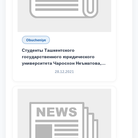
Obucheniye
Студенты Ташкентского
государственного юридического
университета Чаросхон Неъматова,
Севдо Хакимходжаева, Анбарой
28.12.2021
Жумабоева, а также учащийся 1-го
курса академического лицея имени
М.С. Восиковой при ТГЮУ Абдували
Махамадалиев стали стипендиатами
специальной стипендии имени
Хадичи Сулеймановой.