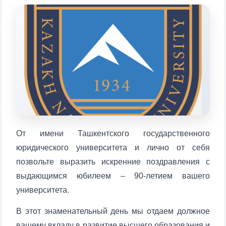
Выберите тему — затем появятся
конкретные вопросы:
1. Документы (бакалавр) (5)
2. Документы (магистр) (4)
3. Собеседование (бакалавр) (8)
4. Собеседование (магистр) (5)
5. Стоимость обучения (2)
6. Онлайн-заявки (15)
7. Колл-центр (4)
8. Квота (бакалавриат) (1)
9. Квота (магистратура) (1)
От имени Ташкентского государственного
✉️ Написать администратору
юридического университета и лично от себя
позвольте выразить искренние поздравления с
выдающимся юбилеем – 90-летием вашего
университета.
В этот знаменательный день мы отдаем должное
вашему вкладу в развитие высшего образования и