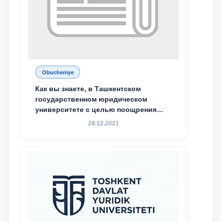
Obucheniye
Как вы знаете, в Ташкентском
государственном юридическом
университете с целью поощрения
талантливых, активных и
28.12.2021
инициативных студентов,
демонстрирующих свои знания и
навыки в деятельности Юридической
клиники, внедрена новая инициатива
— стипендия Юридической клиники.