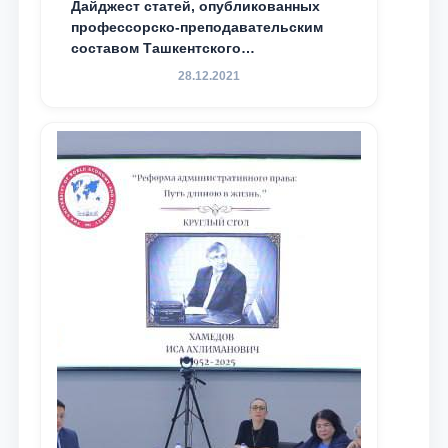
Дайджест статей, опубликованных
профессорско-преподавательским
составом Ташкентского
государственного юридического
28.12.2021
университета в зарубежных и
местных научных изданиях, с целью
доведения до международного
сообщества результатов реформ и
исследований в сфере
противодействия коррупции