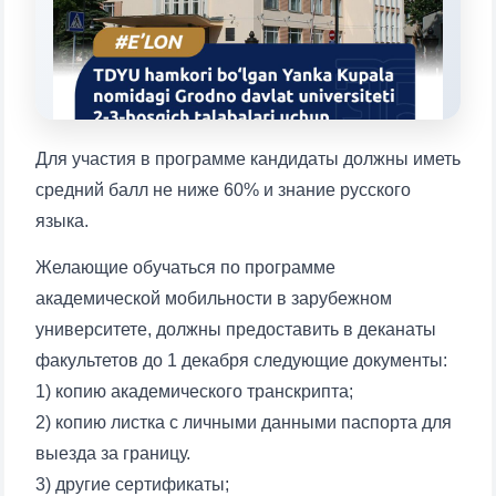
1. Документы (бакалавр) (5)
2. Документы (магистр) (4)
3. Собеседование (бакалавр) (8)
4. Собеседование (магистр) (5)
5. Стоимость обучения (2)
6. Онлайн-заявки (15)
7. Колл-центр (4)
Для участия в программе кандидаты должны иметь
8. Квота (бакалавриат) (1)
9. Квота (магистратура) (1)
средний балл не ниже 60% и знание русского
✉️ Написать администратору
языка.
Желающие обучаться по программе
академической мобильности в зарубежном
университете, должны предоставить в деканаты
факультетов до 1 декабря следующие документы:
Ваше имя и фамилия
1) копию академического транскрипта;
2) копию листка с личными данными паспорта для
Ваш номер телефона
выезда за границу.
3) другие сертификаты;