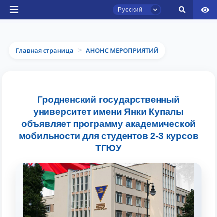
Русский
Главная страница
АНОНС МЕРОПРИЯТИЙ
>
Чат приёмной комиссии ТГЮУ
Гродненский государственный
Онлайн
университет имени Янки Купалы
объявляет программу академической
Здравствуйте! Добро пожаловать в чат
мобильности для студентов 2-3 курсов
приёмной комиссии ТГЮУ.
ТГЮУ
Оставляйте здесь свои обращения по
вопросам приёма.
Выберите тему — затем появятся
конкретные вопросы: