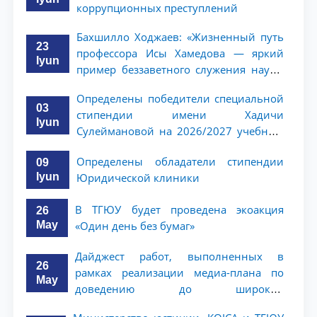
коррупционных преступлений
Бахшилло Ходжаев: «Жизненный путь
23
профессора Исы Хамедова — яркий
Iyun
пример беззаветного служения науке,
Родине и воспитанию молодого
Определены победители специальной
поколения»
03
стипендии имени Хадичи
Iyun
Сулеймановой на 2026/2027 учебный
год
Определены обладатели стипендии
09
Iyun
Юридической клиники
В ТГЮУ будет проведена экоакция
26
May
«Один день без бумаг»
Дайджест работ, выполненных в
26
рамках реализации медиа-плана по
May
доведению до широкой
общественности сути и содержания