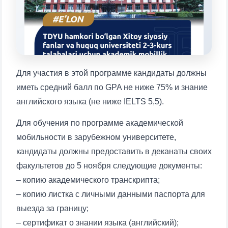
1. Документы (бакалавр) (5)
2. Документы (магистр) (4)
3. Собеседование (бакалавр) (8)
4. Собеседование (магистр) (5)
5. Стоимость обучения (2)
6. Онлайн-заявки (15)
7. Колл-центр (4)
Для участия в этой программе кандидаты должны
8. Квота (бакалавриат) (1)
9. Квота (магистратура) (1)
иметь средний балл по GPA не ниже 75% и знание
✉️ Написать администратору
английского языка (не ниже IELTS 5,5).
Для обучения по программе академической
мобильности в зарубежном университете,
кандидаты должны предоставить в деканаты своих
Ваше имя и фамилия
факультетов до 5 ноября следующие документы:
– копию академического транскрипта;
Ваш номер телефона
– копию листка с личными данными паспорта для
выезда за границу;
Почта
– сертификат о знании языка (английский);