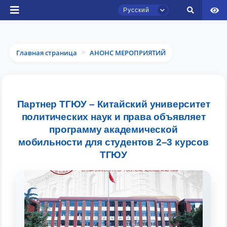
Русский
Главная страница
АНОНС МЕРОПРИЯТИЙ
>
Чат приёмной комиссии ТГЮУ
Партнер ТГЮУ – Китайский университет
Онлайн
политических наук и права объявляет
программу академической
Здравствуйте! Добро пожаловать в чат
мобильности для студентов 2–3 курсов
приёмной комиссии ТГЮУ.
ТГЮУ
Оставляйте здесь свои обращения по
вопросам приёма.
Выберите тему — затем появятся
конкретные вопросы: