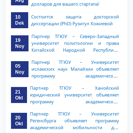
Avg
долларов для вашего стартапа!
Состоится защита докторской
10
Dek
диссертации (PhD) Рузигул Xoжиевой
Партнер ТГЮУ – Северо-Западный
19
университет политологии и права
Noy
Китайской Народной Республики
(NWUPL) объявляет программу
Партнер ТГЮУ – Университет
академической мобильности для
05
исламских наук Малайзии объявляет
студентов 2–3 курсов
Noy
программу академической
мобильности для студентов 2–3 курсов
Партнер ТГЮУ – Ханойский
ТГЮУ
21
юридический университет объявляет
Okt
программу академической
мобильности для студентов 2–3 курсов
Партнер ТГЮУ – Университет
20
Регенсбурга объявляет программу
Okt
академической мобильности для