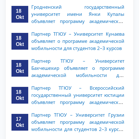
студентов 2–3 курсов
Гродненский государственный
18
университет имени Янки Купалы
Okt
объявляет программу академической
мобильности для студентов 2-3 курсов
Партнер ТГЮУ – Университет Кунаева
ТГЮУ
18
объявляет о программе академической
Okt
мобильности для студентов 2–3 курсов
Партнер ТГЮУ – Университет
18
Бахчешехир объявляет о программе
Okt
академической мобильности для
студентов 2-3 курсов
Партнер ТГЮУ – Всероссийский
18
государственный университет юстиции
Okt
объявляет программу академической
мобильности для студентов 2–3 курсов
Партнер ТГЮУ – Университет Грузии
ТГЮУ
17
объявляет программу академической
Okt
мобильности для студентов 2–3 курсов
ТГЮУ