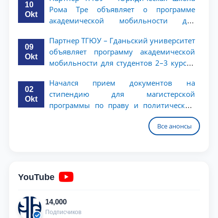
10
Рома Тре объявляет о программе
Okt
академической мобильности для
студентов 2–3 курсов
Партнер ТГЮУ – Гданьский университет
09
объявляет программу академической
Okt
мобильности для студентов 2–3 курсов
ТГЮУ
Начался прием документов на
02
стипендию для магистерской
Okt
программы по праву и политическим
наукам в Университете Нагоя
Все анонсы
YouTube
14,000
Подписчиков