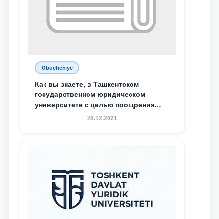
Obucheniye
Как вы знаете, в Ташкентском
государственном юридическом
университете с целью поощрения
талантливых, активных и
28.12.2021
инициативных студентов,
демонстрирующих свои знания и
навыки в деятельности Юридической
клиники, внедрена новая инициатива
— стипендия Юридической клиники.