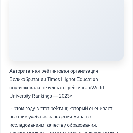
Выберите тему — затем появятся
конкретные вопросы:
1. Документы (бакалавр) (5)
2. Документы (магистр) (4)
3. Собеседование (бакалавр) (8)
4. Собеседование (магистр) (5)
5. Стоимость обучения (2)
6. Онлайн-заявки (15)
7. Колл-центр (4)
8. Квота (бакалавриат) (1)
9. Квота (магистратура) (1)
✉️ Написать администратору
Авторитетная рейтинговая организация
Великобритании Times Higher Education
опубликовала результаты рейтинга «World
University Rankings — 2023».
В этом году в этот рейтинг, который оценивает
высшие учебные заведения мира по
исследованиям, качеству образования,