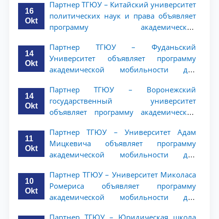
Партнер ТГЮУ – Китайский университет
16
политических наук и права объявляет
Okt
программу академической
мобильности для студентов 2–3 курсов
Партнер ТГЮУ – Фуданьский
ТГЮУ
14
Университет объявляет программу
Okt
академической мобильности для
студентов 2–3 курсов ТГЮУ
Партнер ТГЮУ – Воронежский
14
государственный университет
Okt
объявляет программу академической
мобильности для студентов 2–3 курсов
Партнер ТГЮУ – Университет Адам
ТГЮУ
11
Мицкевича объявляет программу
Okt
академической мобильности для
студентов 2–3 курсов ТГЮУ
Партнер ТГЮУ – Университет Миколаса
10
Ромериса объявляет программу
Okt
академической мобильности для
студентов 2–3 курсов
Партнер ТГЮУ – Юридическая школа