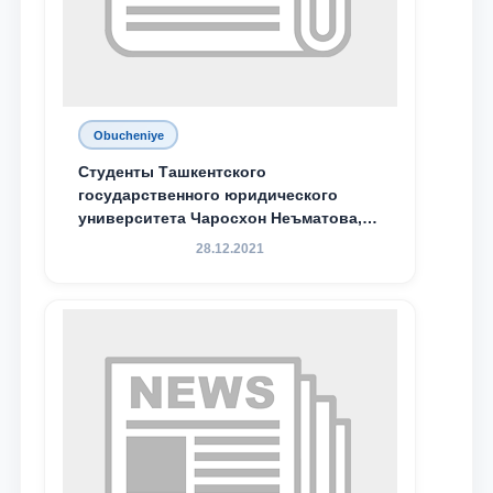
Obucheniye
Студенты Ташкентского
государственного юридического
университета Чаросхон Неъматова,
Севдо Хакимходжаева, Анбарой
28.12.2021
Жумабоева, а также учащийся 1-го
курса академического лицея имени
М.С. Восиковой при ТГЮУ Абдували
Махамадалиев стали стипендиатами
специальной стипендии имени
Хадичи Сулеймановой.