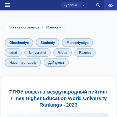
Русский
Главная страница
Новости
>
Obucheniye
Studenty
Meropriyatiya
sdsd
Universitet
Video
Raznoe
Чат приёмной комиссии ТГЮУ
Nauchnye-raboty
Дайджест
Онлайн
Здравствуйте! Добро пожаловать в чат
приёмной комиссии ТГЮУ.
ТГЮУ вошел в международный рейтинг
Times Higher Education World University
Оставляйте здесь свои обращения по
Rankings - 2023
вопросам приёма.