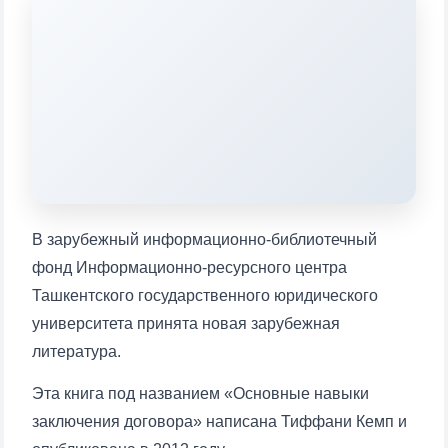
конкретные вопросы:
1. Документы (бакалавр) (5)
2. Документы (магистр) (4)
3. Собеседование (бакалавр) (8)
4. Собеседование (магистр) (5)
5. Стоимость обучения (2)
6. Онлайн-заявки (15)
7. Колл-центр (4)
8. Квота (бакалавриат) (1)
9. Квота (магистратура) (1)
✉️ Написать администратору
В зарубежный информационно-библиотечный
фонд Информационно-ресурсного центра
Ташкентского государственного юридического
университета принята новая зарубежная
литература.
Эта книга под названием «Основные навыки
заключения договора» написана Тиффани Кемп и