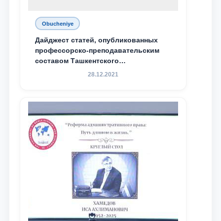
Obucheniye
Дайджест статей, опубликованных
профессорско-преподавательским
составом Ташкентского
государственного юридического
28.12.2021
университета в зарубежных и
местных научных изданиях, с целью
доведения до международного
сообщества результатов реформ и
исследований в сфере
противодействия коррупции