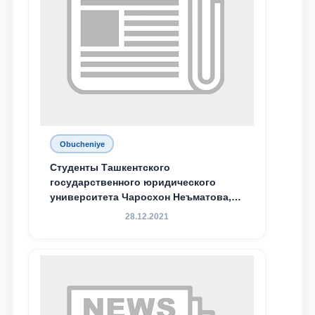
Obucheniye
Студенты Ташкентского
государственного юридического
университета Чаросхон Неъматова,
Севдо Хакимходжаева, Анбарой
28.12.2021
Жумабоева, а также учащийся 1-го
курса академического лицея имени
М.С. Восиковой при ТГЮУ Абдували
Махамадалиев стали стипендиатами
специальной стипендии имени
Хадичи Сулеймановой.