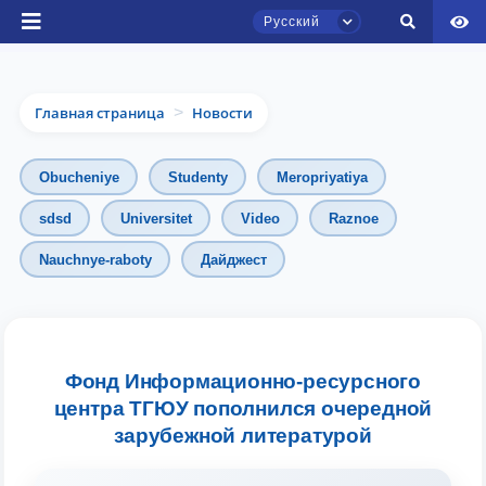
Русский
Главная страница
Новости
>
Obucheniye
Studenty
Meropriyatiya
sdsd
Universitet
Video
Raznoe
Чат приёмной комиссии ТГЮУ
Nauchnye-raboty
Дайджест
Онлайн
Здравствуйте! Добро пожаловать в чат
приёмной комиссии ТГЮУ.
Фонд Информационно-ресурсного
Оставляйте здесь свои обращения по
центра ТГЮУ пополнился очередной
вопросам приёма.
зарубежной литературой
Выберите тему — затем появятся