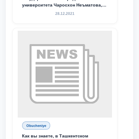
университета Чаросхон Неъматова,
Севдо Хакимходжаева, Анбарой
28.12.2021
Жумабоева, а также учащийся 1-го
курса академического лицея имени
М.С. Восиковой при ТГЮУ Абдували
Махамадалиев стали стипендиатами
специальной стипендии имени
Хадичи Сулеймановой.
Obucheniye
Как вы знаете, в Ташкентском