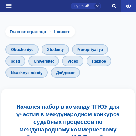
Русский
Главная страница
Новости
>
Obucheniye
Studenty
Meropriyatiya
sdsd
Universitet
Video
Raznoe
Nauchnye-raboty
Дайджест
Чат приёмной комиссии ТГЮУ
Онлайн
Здравствуйте! Добро пожаловать в чат
приёмной комиссии ТГЮУ.
Начался набор в команду ТГЮУ для
участия в международном конкурсе
Оставляйте здесь свои обращения по
судебных процессов по
вопросам приёма.
международному коммерческому