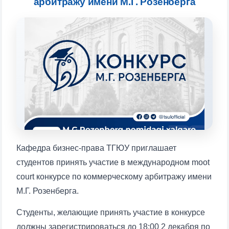
арбитражу имени М.Г. Розенберга
Выберите тему — затем появятся
конкретные вопросы:
1. Документы (бакалавр) (5)
2. Документы (магистр) (4)
3. Собеседование (бакалавр) (8)
4. Собеседование (магистр) (5)
5. Стоимость обучения (2)
6. Онлайн-заявки (15)
7. Колл-центр (4)
8. Квота (бакалавриат) (1)
9. Квота (магистратура) (1)
✉️ Написать администратору
Кафедра бизнес-права ТГЮУ приглашает
студентов принять участие в международном moot
court конкурсе по коммерческому арбитражу имени
М.Г. Розенберга.
Студенты, желающие принять участие в конкурсе
должны зарегистрироваться до 18:00 2 декабря по