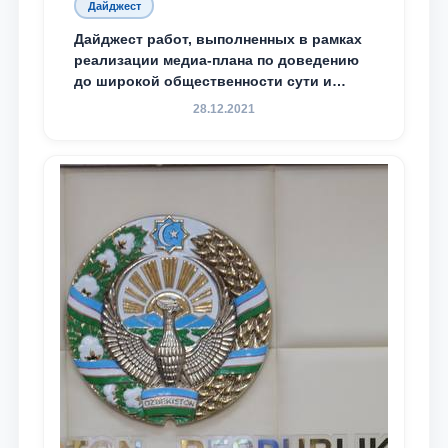
Дайджест
Дайджест работ, выполненных в рамках
реализации медиа-плана по доведению
до широкой общественности сути и
содержания задач, определённых в
28.12.2021
Послании Президента Республики
Узбекистан Шавкат Мирзиёев Олий
Мажлису и народу Узбекистана