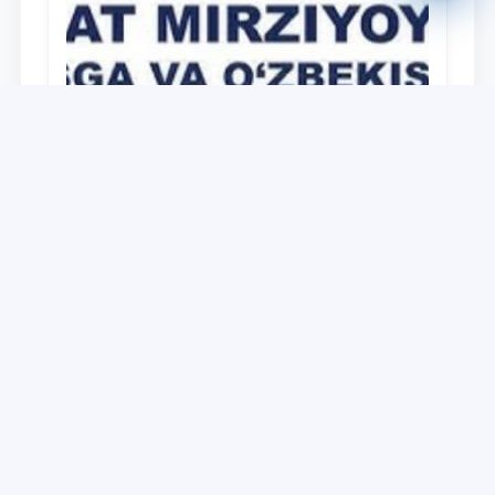
Universitet
Дайджест работ, выполненных в рамках
реализации медиа-плана по доведению