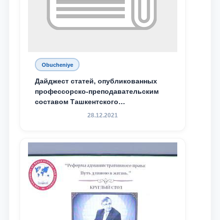
Obucheniye
Дайджест статей, опубликованных
профессорско-преподавательским
составом Ташкентского
государственного юридического
28.12.2021
университета в зарубежных и
местных научных изданиях, с целью
доведения до международного
сообщества результатов реформ и
исследований в сфере
противодействия коррупции