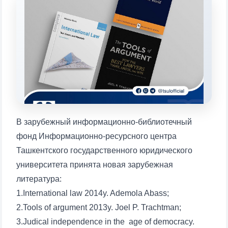
конкретные вопросы:
1. Документы (бакалавр) (5)
2. Документы (магистр) (4)
3. Собеседование (бакалавр) (8)
4. Собеседование (магистр) (5)
5. Стоимость обучения (2)
6. Онлайн-заявки (15)
7. Колл-центр (4)
8. Квота (бакалавриат) (1)
9. Квота (магистратура) (1)
✉️ Написать администратору
В зарубежный информационно-библиотечный
фонд Информационно-ресурсного центра
Ташкентского государственного юридического
университета принята новая зарубежная
литература:
1.International law 2014y. Ademola Abass;
2.Tools of argument 2013y. Joel P. Trachtman;
3.Judical independence in the age of democracy.