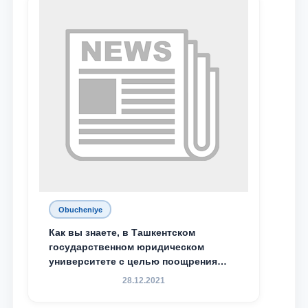
М.С. Восиковой при ТГЮУ Абдували
Махамадалиев стали стипендиатами
специальной стипендии имени
Хадичи Сулеймановой.
Obucheniye
Как вы знаете, в Ташкентском
государственном юридическом
университете с целью поощрения
талантливых, активных и
28.12.2021
инициативных студентов,
демонстрирующих свои знания и