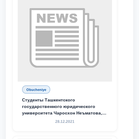
Obucheniye
Студенты Ташкентского
государственного юридического
университета Чаросхон Неъматова,
Севдо Хакимходжаева, Анбарой
28.12.2021
Жумабоева, а также учащийся 1-го
курса академического лицея имени