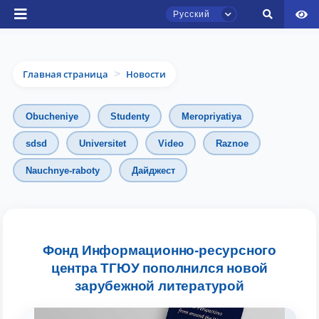
Русский
Главная страница
Новости
>
Obucheniye
Studenty
Meropriyatiya
sdsd
Universitet
Video
Raznoe
Чат приёмной комиссии ТГЮУ
Nauchnye-raboty
Дайджест
Онлайн
Здравствуйте! Добро пожаловать в чат
приёмной комиссии ТГЮУ.
Фонд Информационно-ресурсного
центра ТГЮУ пополнился новой
Оставляйте здесь свои обращения по
вопросам приёма.
зарубежной литературой
Выберите тему — затем появятся