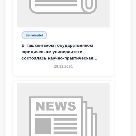
Ваш номер телефона
Почта
отправить
Universitet
В Ташкентском государственном
юридическом университете
состоялась научно-практическая
конференция магистрантов
28.12.2021