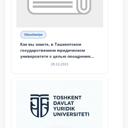
Obucheniye
Как вы знаете, в Ташкентском
государственном юридическом
университете с целью поощрения
талантливых, активных и
28.12.2021
инициативных студентов,
демонстрирующих свои знания и
навыки в деятельности Юридической
клиники, внедрена новая инициатива
— стипендия Юридической клиники.