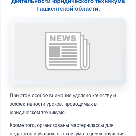
деятельности юридического техникума
Выберите тему — затем появятся
Ташкентской области.
конкретные вопросы:
1. Документы (бакалавр) (5)
2. Документы (магистр) (4)
3. Собеседование (бакалавр) (8)
4. Собеседование (магистр) (5)
5. Стоимость обучения (2)
6. Онлайн-заявки (15)
7. Колл-центр (4)
8. Квота (бакалавриат) (1)
9. Квота (магистратура) (1)
✉️ Написать администратору
При этом особое внимание уделено качеству и
эффективности уроков, проводимых в
юридическом техникуме.
Кроме того, организованы мастер-классы для
педагогов и учащихся техникума в целях обучения