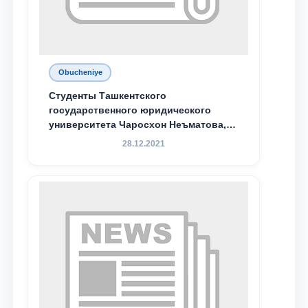
Obucheniye
Студенты Ташкентского
государственного юридического
университета Чаросхон Неъматова,
Севдо Хакимходжаева, Анбарой
28.12.2021
Жумабоева, а также учащийся 1-го
курса академического лицея имени
М.С. Восиковой при ТГЮУ Абдували
Махамадалиев стали стипендиатами
специальной стипендии имени
Хадичи Сулеймановой.