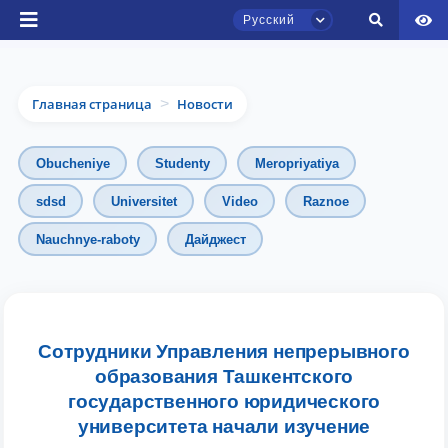
Русский
Главная страница
Новости
>
Obucheniye
Studenty
Meropriyatiya
sdsd
Universitet
Video
Raznoe
Nauchnye-raboty
Дайджест
Чат приёмной комиссии ТГЮУ
Онлайн
Здравствуйте! Добро пожаловать в чат
приёмной комиссии ТГЮУ.
Сотрудники Управления непрерывного
образования Ташкентского
Оставляйте здесь свои обращения по
государственного юридического
вопросам приёма.
университета начали изучение