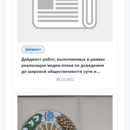
Дайджест
Дайджест работ, выполненных в рамках
реализации медиа-плана по доведению
до широкой общественности сути и
содержания задач, определённых в
28.12.2021
Послании Президента Республики
Узбекистан Шавкат Мирзиёев Олий
Мажлису и народу Узбекистана