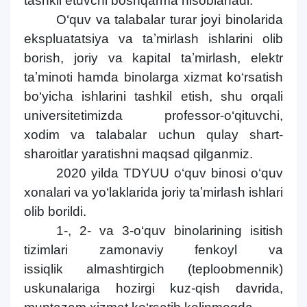
tashkil etuvchi boshqarma hisoblanadi.
O‘quv va talabalar turar joyi binolarida
ekspluatatsiya va taʼmirlash ishlarini olib
borish, joriy va kapital taʼmirlash, elektr
taʼminoti hamda binolarga xizmat ko‘rsatish
bo‘yicha ishlarini tashkil etish, shu orqali
universitetimizda professor-o‘qituvchi,
xodim va talabalar uchun qulay shart-
sharoitlar yaratishni maqsad qilganmiz.
2020 yilda TDYUU o‘quv binosi o‘quv
xonalari va yo‘laklarida joriy taʼmirlash ishlari
olib borildi.
1-, 2- va 3-o‘quv binolarining isitish
tizimlari zamonaviy fenkoyl va
issiqlik almashtirgich (teploobmennik)
uskunalariga hozirgi kuz-qish davrida,