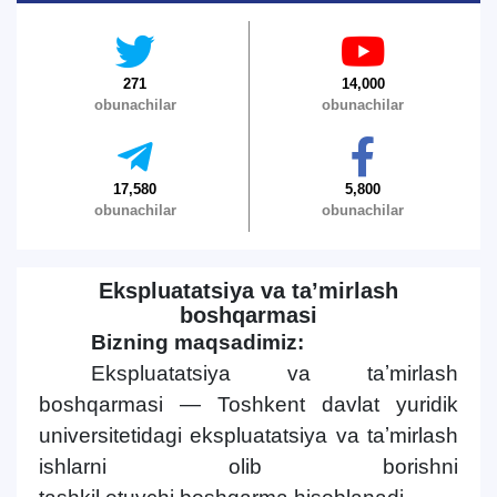
1. Hujjatlar (bakalavr) (5)
2. Hujjatlar (magistr) (4)
4. Suhbat (magistr) (5)
5. To'lov-kontrakt (2)
6. Elektron a
8. Bakalavriat kvotasi (3)
9. Magistratura kvotasi (4)
✉️ Adming
271
14,000
Ism va familiyangiz
obunachilar
obunachilar
Telefon raqamingiz
17,580
5,800
obunachilar
obunachilar
Pochta
yuborish
Ekspluatatsiya va taʼmirlash
boshqarmasi
Bizning maqsadimiz:
Ekspluatatsiya va taʼmirlash
boshqarmasi — Toshkent davlat yuridik
universitetidagi ekspluatatsiya va taʼmirlash
ishlarni olib borishni