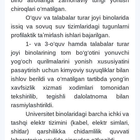
bino atroflariga zamonaviy tungi yoritish
chiroqlari o‘rnatilgan.
O‘quv va talabalar turar joyi binolarida
issiq va sovuq suv tizimlaridagi tugunlarni
profilaktik taʼmirlash ishlari bajarilgan.
1- va 3-o‘quv hamda talabalar turar
joyi binolarining tom bo‘g‘otini yonuvchi
yog‘och qurilmalarini yonish xususiyatini
pasaytirish uchun kimyoviy suyuqliklar bilan
ishlov berildi va o‘rnatilgan tartibda yong‘in
xavfsizlik xizmati xodimlari tomonidan
tekshirilib, tegishli dalolatnoma bilan
rasmiylashtirildi.
Universitet binolaridagi barcha ichki va
tashqi elektr tizimini (kabel, elektr simlari,
shitlar) qarshilikka chidamlilik quvvati