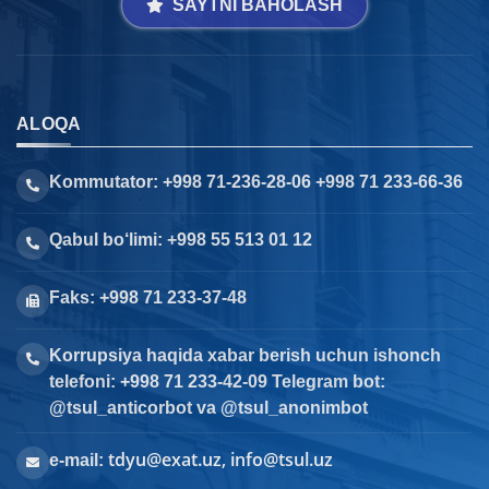
SAYTNI BAHOLASH
ALOQA
Kommutator: +998 71-236-28-06 +998 71 233-66-36
Qabul bo‘limi: +998 55 513 01 12
Faks: +998 71 233-37-48
Korrupsiya haqida xabar berish uchun ishonch
telefoni: +998 71 233-42-09 Telegram bot:
@tsul_anticorbot va @tsul_anonimbot
tdyu@exat.uz, info@tsul.uz
e-mail: