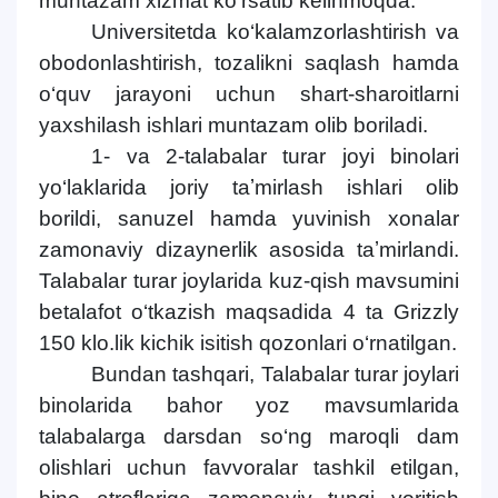
muntazam xizmat ko‘rsatib kelinmoqda.
Universitetda ko‘kalamzorlashtirish va
obodonlashtirish, tozalikni saqlash hamda
o‘quv jarayoni uchun shart-sharoitlarni
yaxshilash ishlari muntazam olib boriladi.
1- va 2-talabalar turar joyi binolari
yo‘laklarida joriy taʼmirlash ishlari olib
borildi, sanuzel hamda yuvinish xonalar
zamonaviy dizaynerlik asosida taʼmirlandi.
Talabalar turar joylarida kuz-qish mavsumini
betalafot o‘tkazish maqsadida 4 ta Grizzly
150 klo.lik kichik isitish qozonlari o‘rnatilgan.
Bundan tashqari, Talabalar turar joylari
binolarida bahor yoz mavsumlarida
talabalarga darsdan so‘ng maroqli dam
olishlari uchun favvoralar tashkil etilgan,