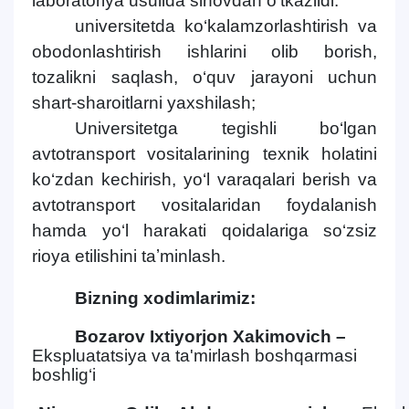
laboratoriya usulida sinovdan o‘tkazildi.
universitetda ko‘kalamzorlashtirish va
obodonlashtirish ishlarini olib borish,
tozalikni saqlash, o‘quv jarayoni uchun
shart-sharoitlarni yaxshilash;
Universitetga tegishli bo‘lgan
avtotransport vositalarining texnik holatini
ko‘zdan kechirish, yo‘l varaqalari berish va
avtotransport vositalaridan foydalanish
hamda yo‘l harakati qoidalariga so‘zsiz
rioya etilishini taʼminlash.
Bizning xodimlarimiz:
Bozarov Ixtiyorjon Xakimovich –
Ekspluatatsiya va ta'mirlash boshqarmasi
boshlig‘i