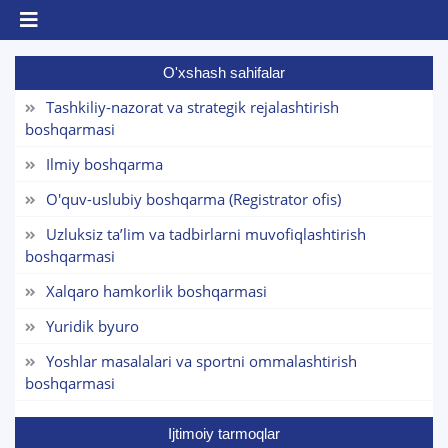
O'xshash sahifalar
Tashkiliy-nazorat va strategik rejalashtirish
boshqarmasi
Ilmiy boshqarma
TDYU qabul murojaatlari chati
Onlayn
O'quv-uslubiy boshqarma (Registrator ofis)
Uzluksiz taʼlim va tadbirlarni muvofiqlashtirish
Assalomu alaykum! TDYU qabul murojaatlari
boshqarmasi
chatiga xush kelibsiz.
Xalqaro hamkorlik boshqarmasi
Qabul bo'yicha murojaatlaringizni ushbu
Yuridik byuro
chatda qoldiring.
Yoshlar masalalari va sportni ommalashtirish
boshqarmasi
Mavzuni tanlang — keyin shu mavzudagi aniq
savollar chiqadi:
Ijtimoiy tarmoqlar