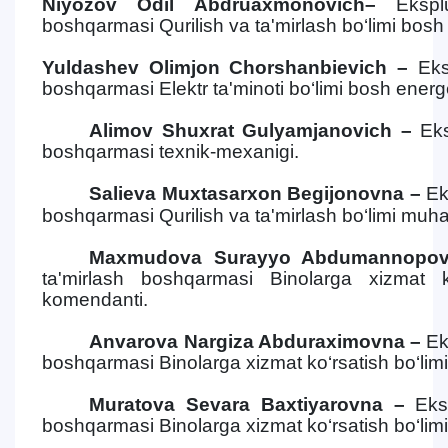
Niyozov Odil Abdruaxmonovich–
Ekspl
boshqarmasi Qurilish va ta'mirlash bo‘limi bosh
Yuldashev Olimjon Chorshanbievich –
Eks
boshqarmasi Elektr ta'minoti bo‘limi bosh energe
Alimov Shuxrat Gulyamjanovich –
Eks
boshqarmasi texnik-mexanigi.
Salieva Muxtasarxon Begijonovna –
Ek
boshqarmasi Qurilish va ta'mirlash bo‘limi muha
Maxmudova Surayyo Abdumannopo
ta'mirlash boshqarmasi Binolarga xizmat ko
komendanti.
Anvarova Nargiza Abduraximovna –
Ek
boshqarmasi Binolarga xizmat ko‘rsatish bo‘lim
Muratova Sevara Baxtiyarovna –
Eks
boshqarmasi Binolarga xizmat ko‘rsatish bo‘lim