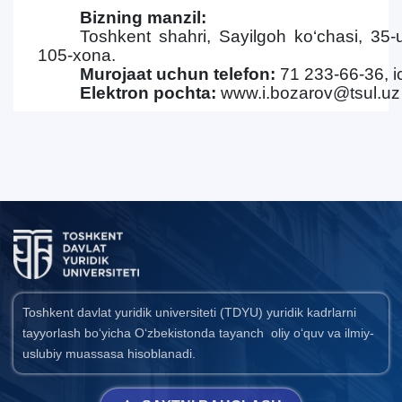
Bizning manzil:
Toshkent shahri, Sayilgoh ko‘chasi, 35-
105-xona.
Murojaat uchun telefon:
71 233-66-36, i
Elektron pochta:
www.i.bozarov@tsul.uz
Toshkent davlat yuridik universiteti (TDYU) yuridik kadrlarni
tayyorlash bo‘yicha O‘zbekistonda tayanch oliy o‘quv va ilmiy-
uslubiy muassasa hisoblanadi.