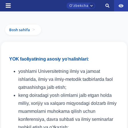
Oʼzbekcha
Ism va familiyangiz
Telefon raqamingiz
Bosh sahifa
>
TDYU qabul murojaatlari chati
Onlayn
Pochta
YOK faoliyatining asosiy yo‘nalishlari:
Assalomu alaykum! TDYU qabul murojaatlari
yuborish
chatiga xush kelibsiz.
yoshlarni Universitetning ilmiy va jamoat
Qabul bo'yicha murojaatlaringizni ushbu
ishlarida, ilmiy va ilmiy-metodik tadbirlarda faol
chatda qoldiring.
qatnashishga jalb etish;
keng doiradagi yosh olimlarni jalb etgan holda
Mavzuni tanlang — keyin shu mavzudagi aniq
milliy, xorijiy va xalqaro miqyosdagi dolzarb ilmiy
savollar chiqadi:
muammolarni muhokama qilish uchun
1. Hujjatlar (bakalavr) (5)
2. Hujjatlar (magistr) (4)
konferensiya, davra suhbati va ilmiy seminarlar
tashkil etish va o‘tkazish;
3. Suhbat (bakalavr) (8)
4. Suhbat (magistr) (5)