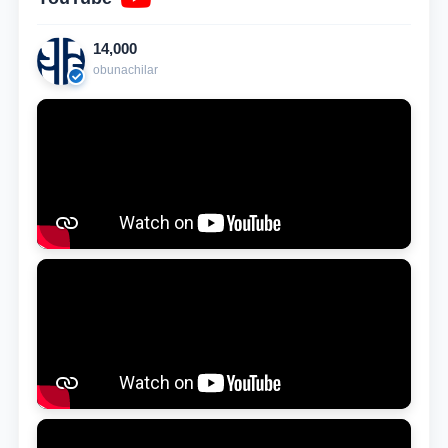
14,000
obunachilar