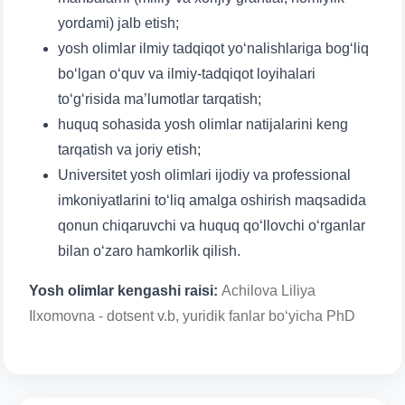
yordami) jalb etish;
yosh olimlar ilmiy tadqiqot yo‘nalishlariga bog‘liq
bo‘lgan o‘quv va ilmiy-tadqiqot loyihalari
to‘g‘risida ma’lumotlar tarqatish;
huquq sohasida yosh olimlar natijalarini keng
tarqatish va joriy etish;
Universitet yosh olimlari ijodiy va professional
imkoniyatlarini to‘liq amalga oshirish maqsadida
qonun chiqaruvchi va huquq qo‘llovchi o‘rganlar
bilan o‘zaro hamkorlik qilish.
Yosh olimlar kengashi raisi:
Achilova Liliya
Ilxomovna - dotsent v.b, yuridik fanlar bo‘yicha PhD