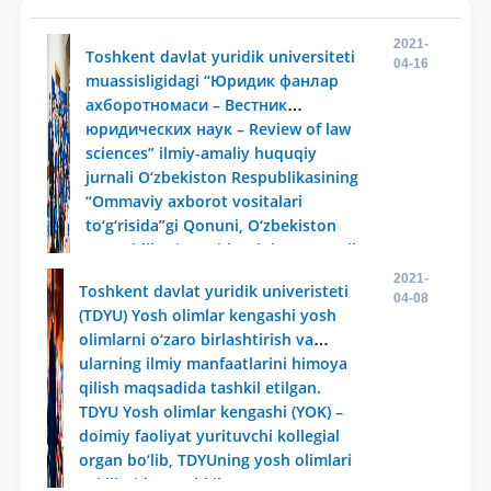
2021-
Toshkent davlat yuridik universiteti
04-16
muassisligidagi “Юридик фанлар
ахборотномаси – Вестник
юридических наук – Review of law
sciences” ilmiy-amaliy huquqiy
jurnali O‘zbekiston Respublikasining
“Ommaviy axborot vositalari
to‘g‘risida”gi Qonuni, O‘zbekiston
Respublikasi Prezidentining 2013-yil
28-iyundagi “Yuridik kadrlar
2021-
Toshkent davlat yuridik univeristeti
tayyorlash tizimini yanada
04-08
(TDYU) Yosh olimlar kengashi yosh
takomillashtirish chora-tadbirlari
olimlarni o‘zaro birlashtirish va
to‘g‘risida”gi PQ–1990-son hamda
ularning ilmiy manfaatlarini himoya
2017-yil 28-apreldagi “Toshkent
qilish maqsadida tashkil etilgan.
davlat yuridik universitetida kadrlar
TDYU Yosh olimlar kengashi (YOK) –
tayyorlash tizimini tubdan
doimiy faoliyat yurituvchi kollegial
takomillashtirish va samaradorligini
organ bo‘lib, TDYUning yosh olimlari
oshirish chora-tadbirlari
vakillaridan tashkil topgan va o‘z
to‘g‘risida”gi PQ–2932-sonli