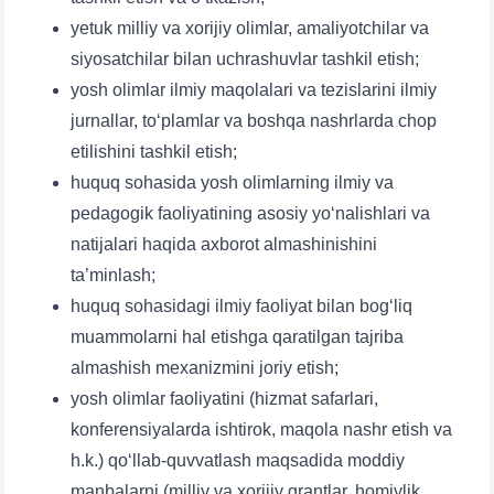
yetuk milliy va xorijiy olimlar, amaliyotchilar va
5. To'lov-kontrakt (2)
6. Elektron ariza (16)
siyosatchilar bilan uchrashuvlar tashkil etish;
7. Call-center (4)
8. Bakalavriat kvotasi (3)
yosh olimlar ilmiy maqolalari va tezislarini ilmiy
9. Magistratura kvotasi (4)
✉️ Adminga yozish
jurnallar, to‘plamlar va boshqa nashrlarda chop
etilishini tashkil etish;
huquq sohasida yosh olimlarning ilmiy va
pedagogik faoliyatining asosiy yo‘nalishlari va
natijalari haqida axborot almashinishini
ta’minlash;
huquq sohasidagi ilmiy faoliyat bilan bog‘liq
muammolarni hal etishga qaratilgan tajriba
almashish mexanizmini joriy etish;
yosh olimlar faoliyatini (hizmat safarlari,
konferensiyalarda ishtirok, maqola nashr etish va
h.k.) qo‘llab-quvvatlash maqsadida moddiy
manbalarni (milliy va xorijiy grantlar, homiylik