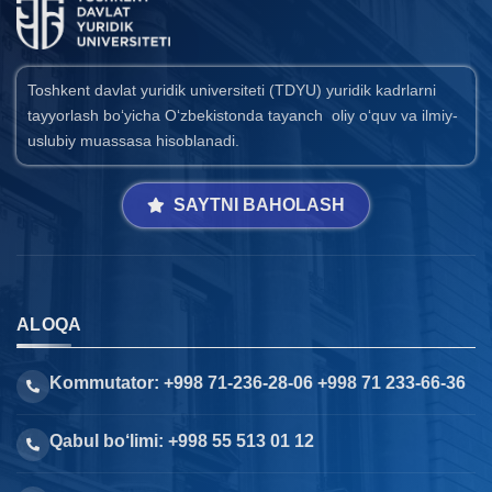
Toshkent davlat yuridik universiteti (TDYU) yuridik kadrlarni
tayyorlash bo‘yicha O‘zbekistonda tayanch oliy o‘quv va ilmiy-
uslubiy muassasa hisoblanadi.
SAYTNI BAHOLASH
ALOQA
Kommutator: +998 71-236-28-06 +998 71 233-66-36
Qabul bo‘limi: +998 55 513 01 12