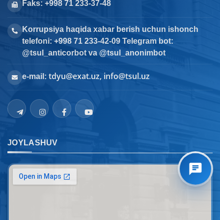
Faks: +998 71 233-37-48
Korrupsiya haqida xabar berish uchun ishonch
telefoni: +998 71 233-42-09 Telegram bot:
@tsul_anticorbot va @tsul_anonimbot
tdyu@exat.uz, info@tsul.uz
e-mail:
JOYLASHUV