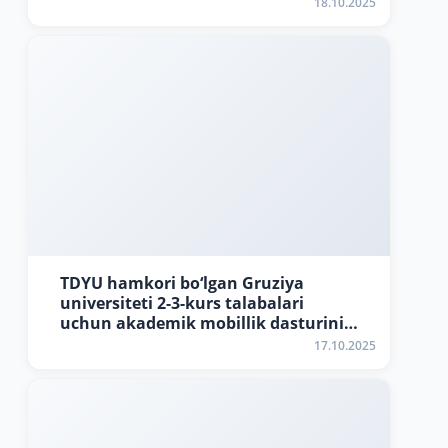
e’lon qildi
18.10.2025
TDYU hamkori bo‘lgan Gruziya
universiteti 2-3-kurs talabalari
uchun akademik mobillik dasturini
e’lon qildi
17.10.2025