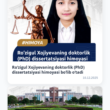
5. To'lov-kontrakt (2)
6. Elektron ariza (16)
7. Call-center (4)
8. Bakalavriat kvotasi (3)
9. Magistratura kvotasi (4)
✉️ Adminga yozish
Ro‘zigul Xojiyevaning doktorlik (PhD)
dissertatsiyasi himoyasi bo‘lib o‘tadi
10.12.2025