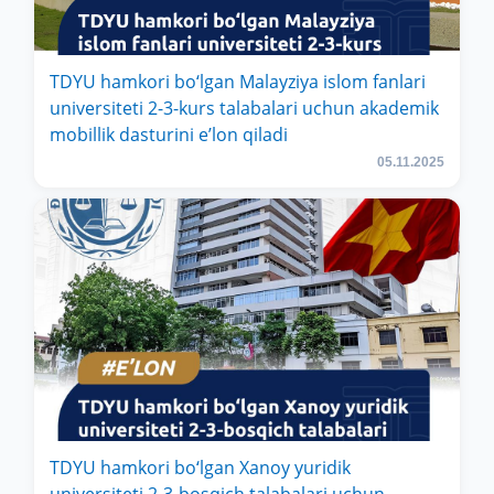
TDYU hamkori bo‘lgan Malayziya islom fanlari
universiteti 2-3-kurs talabalari uchun akademik
mobillik dasturini e’lon qiladi
05.11.2025
TDYU hamkori bo‘lgan Xanoy yuridik