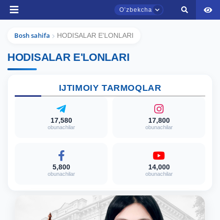
Oʼzbekcha
Ism va familiyangiz
Bosh sahifa
HODISALAR E'LONLARI
Telefon raqamingiz
HODISALAR E'LONLARI
TDYU qabul murojaatlari chati
Pochta
Onlayn
IJTIMOIY TARMOQLAR
yuborish
Assalomu alaykum! TDYU qabul murojaatlari
chatiga xush kelibsiz.
17,580
17,800
obunachilar
obunachilar
Qabul bo'yicha murojaatlaringizni ushbu
chatda qoldiring.
5,800
14,000
Mavzuni tanlang — keyin shu mavzudagi aniq
obunachilar
obunachilar
savollar chiqadi:
1. Hujjatlar (bakalavr) (5)
2. Hujjatlar (magistr) (4)
3. Suhbat (bakalavr) (8)
4. Suhbat (magistr) (5)