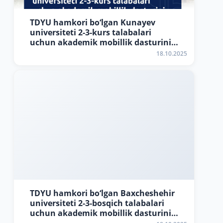
TDYU hamkori bo‘lgan Kunayev
universiteti 2-3-kurs talabalari
uchun akademik mobillik dasturini
e’lon qiladi
18.10.2025
TDYU hamkori bo‘lgan Baxcheshehir
universiteti 2-3-bosqich talabalari
uchun akademik mobillik dasturini