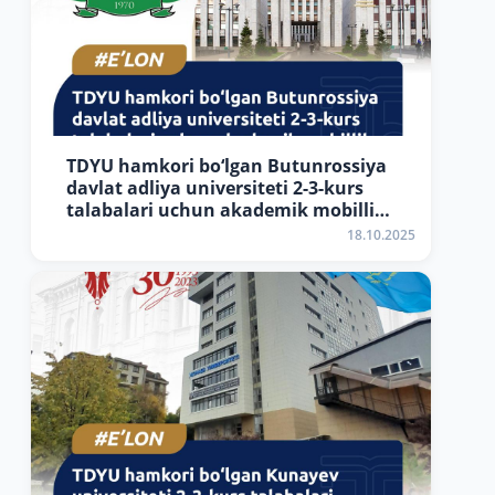
TDYU hamkori bo‘lgan Butunrossiya
davlat adliya universiteti 2-3-kurs
talabalari uchun akademik mobillik
dasturini e’lon qildi
18.10.2025