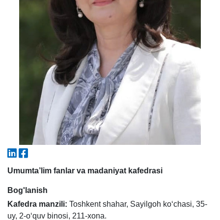
5. To'lov-kontrakt (2)
6. Elektron ariza (16)
7. Call-center (4)
8. Bakalavriat kvotasi (3)
9. Magistratura kvotasi (4)
✉️ Adminga yozish
Umumta’lim fanlar va madaniyat kafedrasi
Bog'lanish
Kafedra manzili:
Toshkеnt shahar, Sayilgoh ko‘chasi, 35-
uy, 2-o‘quv binosi, 211-xona.