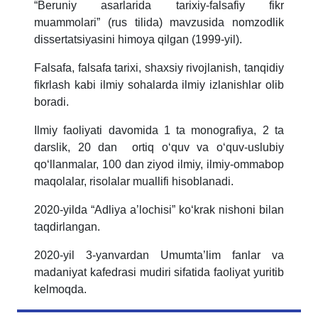
“Beruniy asarlarida tarixiy-falsafiy fikr
muammolari” (rus tilida) mavzusida nomzodlik
dissertatsiyasini himoya qilgan (1999-yil).
Falsafa, falsafa tarixi, shaxsiy rivojlanish, tanqidiy
fikrlash kabi ilmiy sohalarda ilmiy izlanishlar olib
boradi.
Ilmiy faoliyati davomida 1 ta monografiya, 2 ta
darslik, 20 dan ortiq o‘quv va o‘quv-uslubiy
qo‘llanmalar, 100 dan ziyod ilmiy, ilmiy-ommabop
maqolalar, risolalar muallifi hisoblanadi.
2020-yilda “Adliya a’lochisi” ko‘krak nishoni bilan
taqdirlangan.
2020-yil 3-yanvardan Umumta’lim fanlar va
madaniyat kafedrasi mudiri sifatida faoliyat yuritib
kelmoqda.