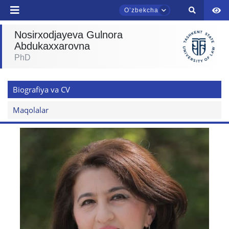
Oʼzbekcha
Nosirxodjayeva Gulnora
Abdukaxxarovna
PhD
TDYU qabul murojaatlari chati
Onlayn
Biografiya va CV
Assalomu alaykum! TDYU qabul murojaatlari
chatiga xush kelibsiz.
Maqolalar
Qabul bo'yicha murojaatlaringizni ushbu
chatda qoldiring.
Mavzuni tanlang — keyin shu mavzudagi aniq
savollar chiqadi:
1. Hujjatlar (bakalavr) (5)
2. Hujjatlar (magistr) (4)
3. Suhbat (bakalavr) (8)
4. Suhbat (magistr) (5)