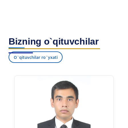
Bizning o`qituvchilar
O`qituvchilar ro`yxati