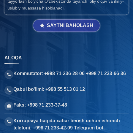
tayyorlash bo‘yicha O‘zbekistonda tayanch oliy o‘quv va ilmiy-
uslubiy muassasa hisoblanadi.
SAYTNI BAHOLASH
ALOQA
Kommutator: +998 71-236-28-06 +998 71 233-66-36
Qabul bo‘limi: +998 55 513 01 12
Faks: +998 71 233-37-48
Korrupsiya haqida xabar berish uchun ishonch
telefoni: +998 71 233-42-09 Telegram bot: