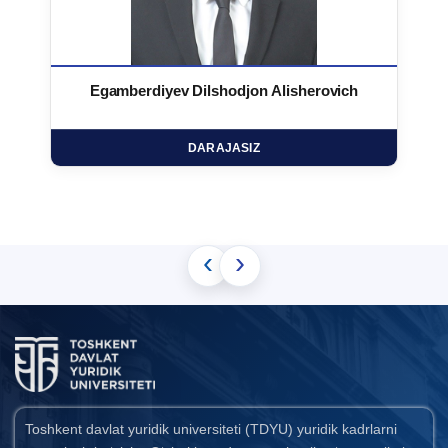
Egamberdiyev Dilshodjon Alisherovich
DARAJASIZ
‹
›
Toshkent davlat yuridik universiteti (TDYU) yuridik kadrlarni