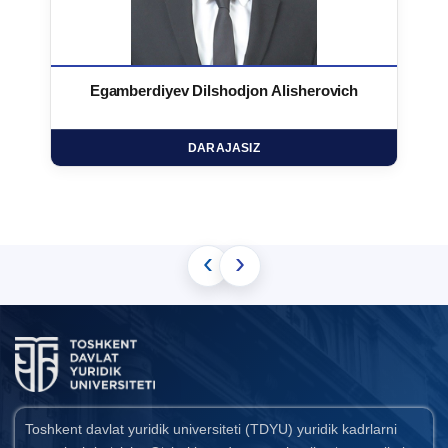
Egamberdiyev Dilshodjon Alisherovich
DARAJASIZ
‹
›
Toshkent davlat yuridik universiteti (TDYU) yuridik kadrlarni