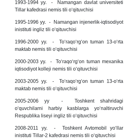
1993-1994 yy. - Namangan davlat universiteti
Tillar kafedrasi nemis tili oʻqituvchisi
1995-1996 yy. - Namangan injenerlik-iqtisodiyot
inistituti ingliz tili oʻqituvchisi
1996-2000 yy. - Toʻraqoʻrgʻon tuman 13-oʻrta
maktab nemis tili oʻqituvchisi
2000-2003 yy. - Toʻraqoʻrgʻon tuman mexanika
iqtisodiyot kolleji nemis tili oʻqituvchisi
2003-2005 yy. - Toʻraqoʻrgʻon tuman 13-oʻrta
maktab nemis tili oʻqituvchisi
2005-2006 yy - Toshkent shahridagi
oʻquvchilarni harbiy kasblarga yoʻnaltiruvchi
Respublika liseyi ingliz tili oʻqituvchisi
2008-2011 yy. - Toshkent Avtomobil yoʻllar
inistituti Tillar-2 kafedrasi nemis tili oʻqituvchisi