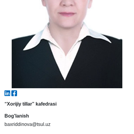
5. To'lov-kontrakt (2)
6. Elektron ariza (16)
7. Call-center (4)
8. Bakalavriat kvotasi (3)
9. Magistratura kvotasi (4)
✉️ Adminga yozish
“Xorijiy tillar” kafedrasi
Bog'lanish
baxriddinova@tsul.uz