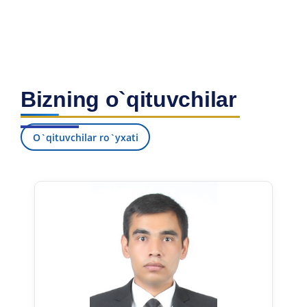
Bizning o`qituvchilar
O`qituvchilar ro`yxati