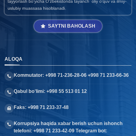
tayyorlash bo‘yicha O‘zbekistonda tayanch oliy o‘quv va ilmiy-
uslubiy muassasa hisoblanadi.
SAYTNI BAHOLASH
ALOQA
Kommutator: +998 71-236-28-06 +998 71 233-66-36
Qabul bo‘limi: +998 55 513 01 12
Faks: +998 71 233-37-48
Korrupsiya haqida xabar berish uchun ishonch
telefoni: +998 71 233-42-09 Telegram bot: