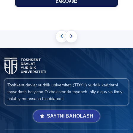
DARAJASIZ
‹
›
Toshkent davlat yuridik universiteti (TDYU) yuridik kadrlarni
tayyorlash bo‘yicha O‘zbekistonda tayanch oliy o‘quv va ilmiy-
uslubiy muassasa hisoblanadi.
SAYTNI BAHOLASH