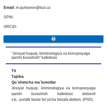
Email:
m.qurbonov@tsul.uz
SPIN:
ORCID:
“Jinoyat huquqi, kriminologiya va korrupsiyaga
qarshi kurashish” kafedrasi
Til
Tajriba
Qo`shimcha ma`lumotlar
Jinoyat huquqi, kriminologiya va korrupsoyaga
qarshi kurashish kafedrasi dotsenti
v.b., yuridik fanlar bo‘yicha falsafa doktori, (PhD).