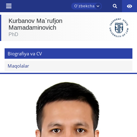
Oʼzbekcha
Kurbanov Ma`rufjon
Mamadaminovich
TDYU qabul murojaatlari chati
PhD
Onlayn
Biografiya va CV
Assalomu alaykum! TDYU qabul murojaatlari
chatiga xush kelibsiz.
Maqolalar
Qabul bo'yicha murojaatlaringizni ushbu
chatda qoldiring.
Mavzuni tanlang — keyin shu mavzudagi aniq
savollar chiqadi:
1. Hujjatlar (bakalavr) (5)
2. Hujjatlar (magistr) (4)
3. Suhbat (bakalavr) (8)
4. Suhbat (magistr) (5)