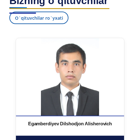
Bizning o`qituvchilar
O`qituvchilar ro`yxati
Egamberdiyev Dilshodjon Alisherovich