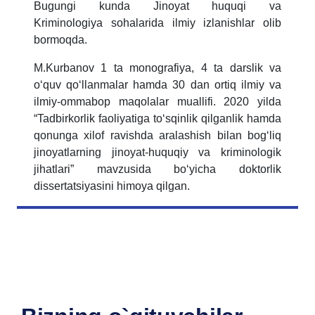
Bugungi kunda Jinoyat huquqi va
Kriminologiya sohalarida ilmiy izlanishlar olib
bormoqda.
M.Kurbanov 1 ta monografiya, 4 ta darslik va
o‘quv qo‘llanmalar hamda 30 dan ortiq ilmiy va
ilmiy-ommabop maqolalar muallifi. 2020 yilda
“Tadbirkorlik faoliyatiga to‘sqinlik qilganlik hamda
qonunga xilof ravishda aralashish bilan bog‘liq
jinoyatlarning jinoyat-huquqiy va kriminologik
jihatlari” mavzusida bo‘yicha doktorlik
dissertatsiyasini himoya qilgan.