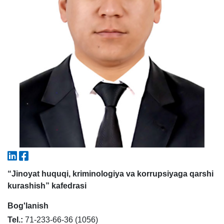
5. To'lov-kontrakt (2)
6. Elektron ariza (16)
7. Call-center (4)
8. Bakalavriat kvotasi (3)
9. Magistratura kvotasi (4)
✉️ Adminga yozish
“Jinoyat huquqi, kriminologiya va korrupsiyaga qarshi
kurashish” kafedrasi
Bog'lanish
Tel.:
71-233-66-36 (1056)