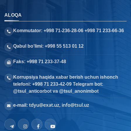
ALOQA
Kommutator: +998 71-236-28-06 +998 71 233-66-36
Qabul bo‘limi: +998 55 513 01 12
Faks: +998 71 233-37-48
Korrupsiya haqida xabar berish uchun ishonch
telefoni: +998 71 233-42-09 Telegram bot:
@tsul_anticorbot va @tsul_anonimbot
tdyu@exat.uz, info@tsul.uz
e-mail: