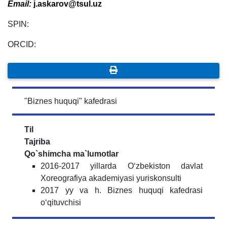
Email
:
j
.
askarov
@
tsul
.
uz
SPIN:
ORCID:
"Biznes huquqi" kafedrasi
Til
Tajriba
Qo`shimcha ma`lumotlar
2016-2017 yillarda Oʻzbekiston davlat
Xoreografiya akademiyasi yuriskonsulti
2017 yy va h. Biznes huquqi kafedrasi
oʻqituvchisi