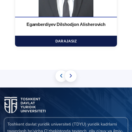
Egamberdiyev Dilshodjon Alisherovich
DARAJASIZ
‹
›
Toshkent davlat yuridik universiteti (TDYU) yuridik kadrlarni
tayyorlash bo‘yicha O‘zbekistonda tayanch oliy o‘quv va ilmiy-