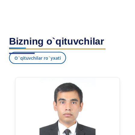
Bizning o`qituvchilar
O`qituvchilar ro`yxati