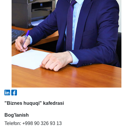
5. To'lov-kontrakt (2)
6. Elektron ariza (16)
7. Call-center (4)
8. Bakalavriat kvotasi (3)
9. Magistratura kvotasi (4)
✉️ Adminga yozish
"Biznes huquqi" kafedrasi
Bog'lanish
Telefon: +998 90 326 93 13