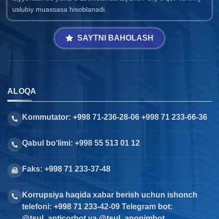
uslubiy muassasa hisoblanadi.
SAYTNI BAHOLASH
ALOQA
Kommutator: +998 71-236-28-06 +998 71 233-66-36
Qabul bo‘limi: +998 55 513 01 12
Faks: +998 71 233-37-48
Korrupsiya haqida xabar berish uchun ishonch
telefoni: +998 71 233-42-09 Telegram bot:
@tsul_anticorbot va @tsul_anonimbot