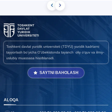
‹
›
Toshkent davlat yuridik universiteti (TDYU) yuridik kadrlarni
tayyorlash bo‘yicha O‘zbekistonda tayanch oliy o‘quv va ilmiy-
uslubiy muassasa hisoblanadi.
SAYTNI BAHOLASH
ALOQA