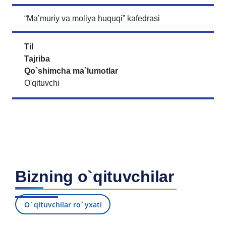
“Maʼmuriy va moliya huquqi” kafedrasi
Til
Tajriba
Qo`shimcha ma`lumotlar
O'qituvchi
Bizning o`qituvchilar
O`qituvchilar ro`yxati