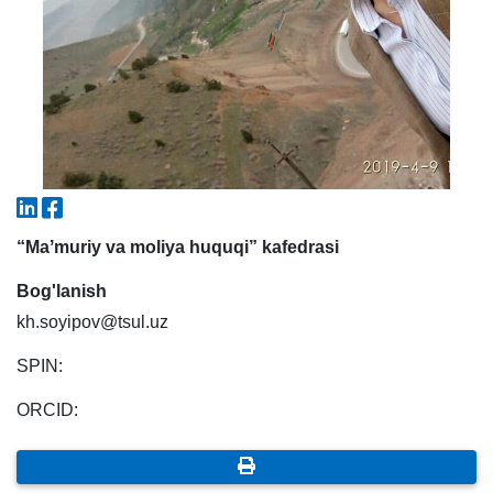
7. Call-center (4)
8. Bakalavriat kvotasi (3)
9. Magistratura kvotasi (4)
✉️ Adminga yozish
“Maʼmuriy va moliya huquqi” kafedrasi
Bog'lanish
kh.soyipov@tsul.uz
SPIN:
ORCID: