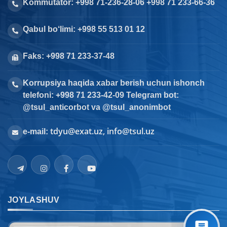
Kommutator: +998 71-236-28-06 +998 71 233-66-36
Qabul bo‘limi: +998 55 513 01 12
Faks: +998 71 233-37-48
Korrupsiya haqida xabar berish uchun ishonch
telefoni: +998 71 233-42-09 Telegram bot:
@tsul_anticorbot va @tsul_anonimbot
tdyu@exat.uz, info@tsul.uz
e-mail:
JOYLASHUV