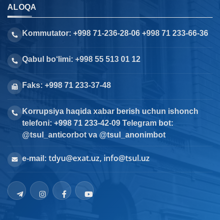
ALOQA
Kommutator: +998 71-236-28-06 +998 71 233-66-36
Qabul bo‘limi: +998 55 513 01 12
Faks: +998 71 233-37-48
Korrupsiya haqida xabar berish uchun ishonch
telefoni: +998 71 233-42-09 Telegram bot:
@tsul_anticorbot va @tsul_anonimbot
tdyu@exat.uz, info@tsul.uz
e-mail: