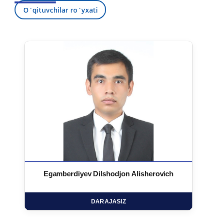
O`qituvchilar ro`yxati
Egamberdiyev Dilshodjon Alisherovich
DARAJASIZ