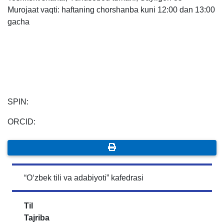
Murojaat vaqti: haftaning chorshanba kuni 12:00 dan 13:00
7. Call-center (4)
8. Bakalavriat kvotasi (3)
gacha
9. Magistratura kvotasi (4)
✉️ Adminga yozish
SPIN:
ORCID:
“O‘zbek tili va adabiyoti” kafedrasi
Til
Tajriba