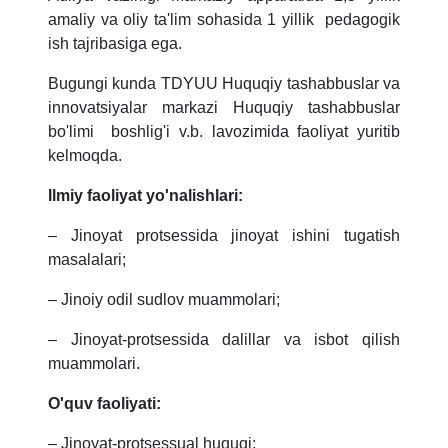
amaliy va oliy ta'lim sohasida 1 yillik pedagogik
ish tajribasiga ega.
Bugungi kunda TDYUU Huquqiy tashabbuslar va
innovatsiyalar markazi Huquqiy tashabbuslar
bo'limi boshlig'i v.b. lavozimida faoliyat yuritib
kelmoqda.
Ilmiy faoliyat yo'nalishlari:
– Jinoyat protsessida jinoyat ishini tugatish
masalalari;
– Jinoiy odil sudlov muammolari;
– Jinoyat-protsessida dalillar va isbot qilish
muammolari.
O'quv faoliyati:
– Jinoyat-protsessual huquqi;