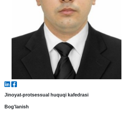
5. To'lov-kontrakt (2)
6. Elektron ariza (16)
7. Call-center (4)
8. Bakalavriat kvotasi (3)
9. Magistratura kvotasi (4)
✉️ Adminga yozish
Jinoyat-protsessual huquqi kafedrasi
Bog'lanish