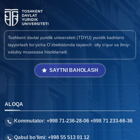
Toshkent davlat yuridik universiteti (TDYU) yuridik kadrlarni
tayyorlash bo‘yicha O‘zbekistonda tayanch oliy o‘quv va ilmiy-
uslubiy muassasa hisoblanadi.
SAYTNI BAHOLASH
ALOQA
Kommutator: +998 71-236-28-06 +998 71 233-66-36
Qabul bo‘limi: +998 55 513 01 12