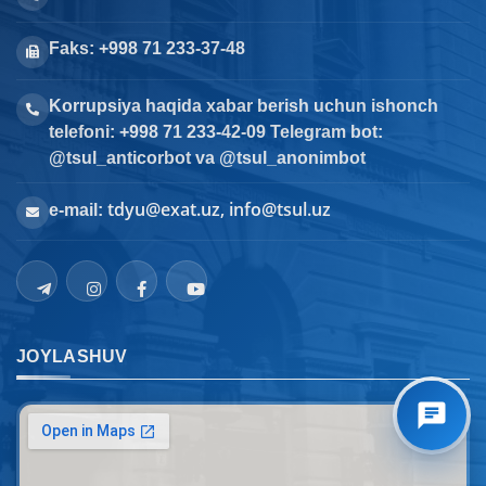
Faks: +998 71 233-37-48
Korrupsiya haqida xabar berish uchun ishonch
telefoni: +998 71 233-42-09 Telegram bot:
@tsul_anticorbot va @tsul_anonimbot
tdyu@exat.uz, info@tsul.uz
e-mail:
JOYLASHUV