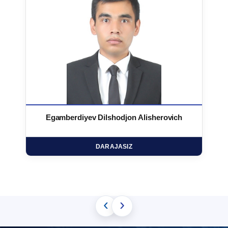
Egamberdiyev Dilshodjon Alisherovich
DARAJASIZ
‹
›