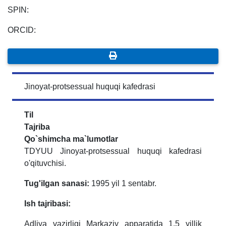
SPIN:
ORCID:
Jinoyat-protsessual huquqi kafedrasi
Til
Tajriba
Qo`shimcha ma`lumotlar
TDYUU Jinoyat-protsessual huquqi kafedrasi
o'qituvchisi.
Tug'ilgan sanasi:
1995 yil 1 sentabr.
Ish tajribasi:
Adliya vazirligi Markaziy apparatida 1,5 yillik