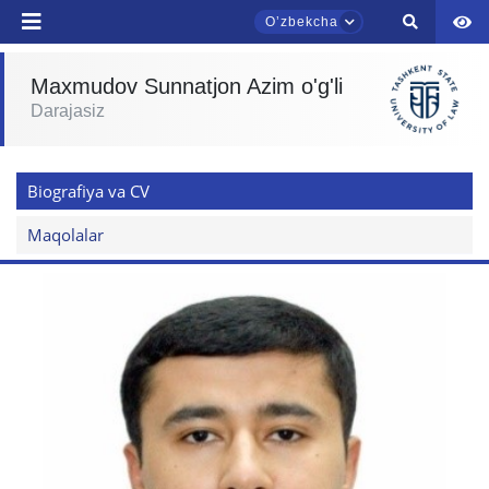
Oʼzbekcha
Maxmudov Sunnatjon Azim o'g'li
Darajasiz
TDYU qabul murojaatlari chati
Onlayn
Biografiya va CV
Assalomu alaykum! TDYU qabul murojaatlari
chatiga xush kelibsiz.
Maqolalar
Qabul bo'yicha murojaatlaringizni ushbu
chatda qoldiring.
Mavzuni tanlang — keyin shu mavzudagi aniq
savollar chiqadi:
1. Hujjatlar (bakalavr) (5)
2. Hujjatlar (magistr) (4)
3. Suhbat (bakalavr) (8)
4. Suhbat (magistr) (5)