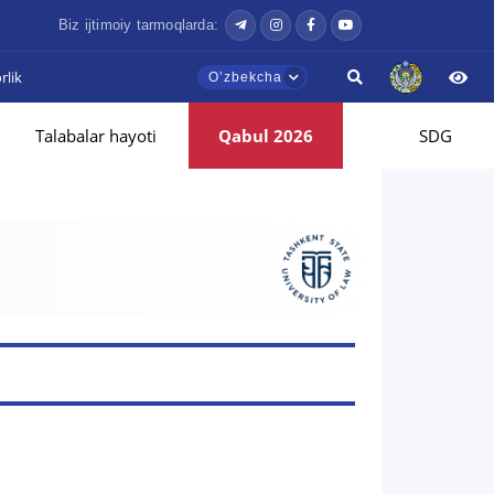
Biz ijtimoiy tarmoqlarda:
lik
Oʼzbekcha
Talabalar hayoti
Qabul 2026
SDG