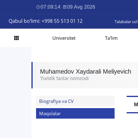
07:09:15
·
09 Avg 2026
Qabul bo‘limi: +998 55 513 01 12
Talabalar uc
Universitet
Ta'lim
Muhamedov Xaydarali Meliyevich
Yuridik fanlar nomzodi
Biografiya va CV
M
Maqolalar