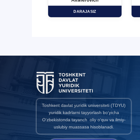
minovich
Alisherovich
HD
DARAJASIZ
Toshkent davlat yuridik universiteti (TDYU)
yuridik kadrlarni tayyorlash bo‘yicha
O‘zbekistonda tayanch oliy o‘quv va ilmiy-
uslubiy muassasa hisoblanadi.