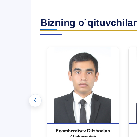
Bizning o`qituvchilar
‹
 Ma`rufjon
Egamberdiyev Dilshodjon