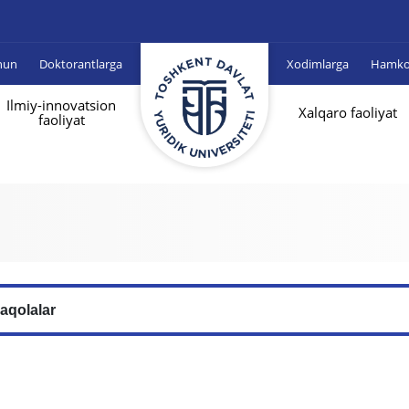
hun
Doktorantlarga
Xodimlarga
Hamkor
Ilmiy-innovatsion
Xalqaro faoliyat
faoliyat
aqolalar