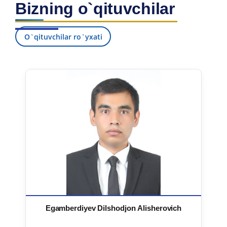
Bizning o`qituvchilar
7. Call-center (4)
8. Bakalavriat kvotasi (3)
9. Magistratura kvotasi (4)
✉️ Adminga yozish
O`qituvchilar ro`yxati
Egamberdiyev Dilshodjon Alisherovich