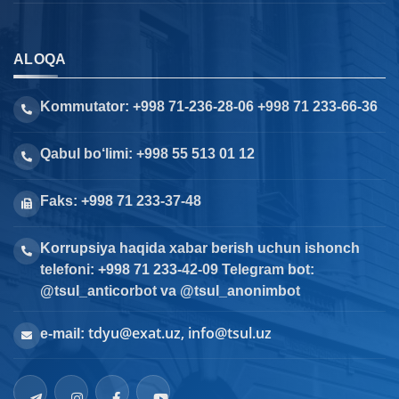
ALOQA
Kommutator: +998 71-236-28-06 +998 71 233-66-36
Qabul bo‘limi: +998 55 513 01 12
Faks: +998 71 233-37-48
Korrupsiya haqida xabar berish uchun ishonch
telefoni: +998 71 233-42-09 Telegram bot:
@tsul_anticorbot va @tsul_anonimbot
tdyu@exat.uz, info@tsul.uz
e-mail: