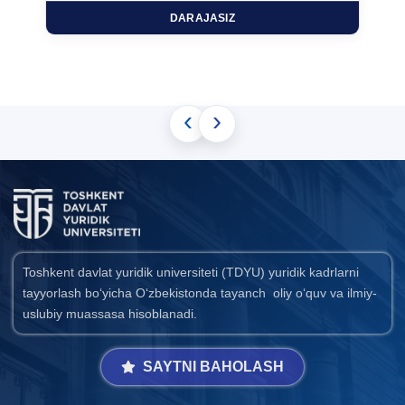
DARAJASIZ
‹
›
Toshkent davlat yuridik universiteti (TDYU) yuridik kadrlarni
tayyorlash bo‘yicha O‘zbekistonda tayanch oliy o‘quv va ilmiy-
uslubiy muassasa hisoblanadi.
SAYTNI BAHOLASH