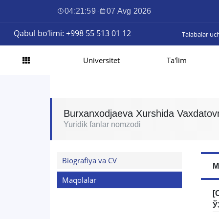
04:22:00
·
07 Avg 2026
Qabul bo‘limi: +998 55 513 01 12
Talabalar uc
Universitet
Ta'lim
Burxanxodjaeva Xurshida Vaxdatov
Yuridik fanlar nomzodi
Biografiya va CV
M
Maqolalar
[
Ў