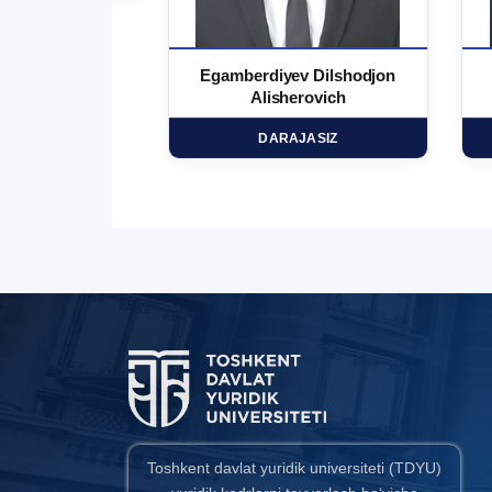
 Ma`rufjon
Egamberdiyev Dilshodjon
minovich
Alisherovich
HD
DARAJASIZ
Toshkent davlat yuridik universiteti (TDYU)