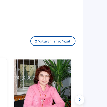
O`qituvchilar ro`yxati
›